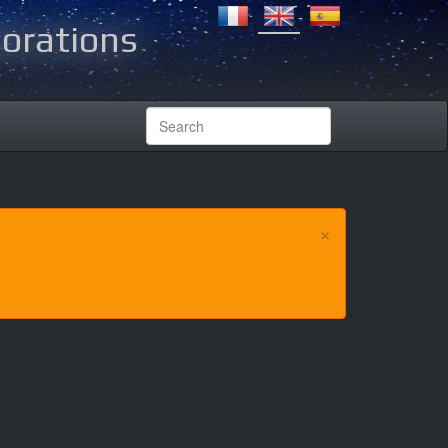
lorations
×