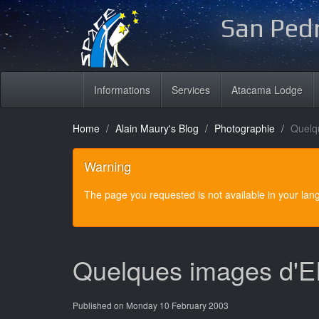
San Pedr
Informations
Services
Atacama Lodge
Home
Alain Maury's Blog
Photographie
Quelq
Warning
The page you requested is not available in your la
Quelques images d'ER
Published on Monday 10 February 2003