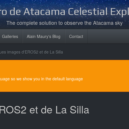
o de Atacama Celestial Exp
The complete solution to observe the Atacama sky
Galleries
Alain Maury's Blog
Contact
ues images d'EROS2 et de La Silla
nguage so we show you in the default language
OS2 et de La Silla