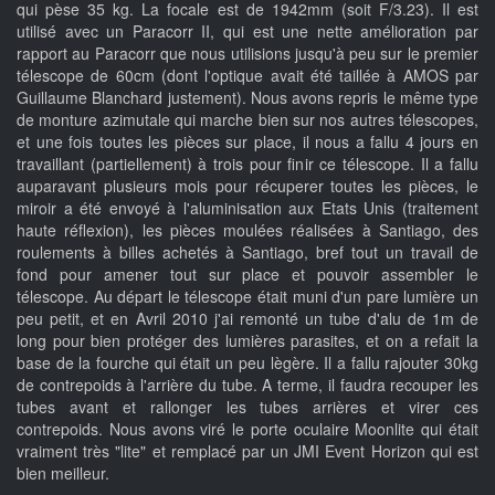
qui pèse 35 kg. La focale est de 1942mm (soit F/3.23). Il est
utilisé avec un Paracorr II, qui est une nette amélioration par
rapport au Paracorr que nous utilisions jusqu'à peu sur le premier
télescope de 60cm (dont l'optique avait été taillée à AMOS par
Guillaume Blanchard justement). Nous avons repris le même type
de monture azimutale qui marche bien sur nos autres télescopes,
et une fois toutes les pièces sur place, il nous a fallu 4 jours en
travaillant (partiellement) à trois pour finir ce télescope. Il a fallu
auparavant plusieurs mois pour récuperer toutes les pièces, le
miroir a été envoyé à l'aluminisation aux Etats Unis (traitement
haute réflexion), les pièces moulées réalisées à Santiago, des
roulements à billes achetés à Santiago, bref tout un travail de
fond pour amener tout sur place et pouvoir assembler le
télescope. Au départ le télescope était muni d'un pare lumière un
peu petit, et en Avril 2010 j'ai remonté un tube d'alu de 1m de
long pour bien protéger des lumières parasites, et on a refait la
base de la fourche qui était un peu lègère. Il a fallu rajouter 30kg
de contrepoids à l'arrière du tube. A terme, il faudra recouper les
tubes avant et rallonger les tubes arrières et virer ces
contrepoids. Nous avons viré le porte oculaire Moonlite qui était
vraiment très "lite" et remplacé par un JMI Event Horizon qui est
bien meilleur.