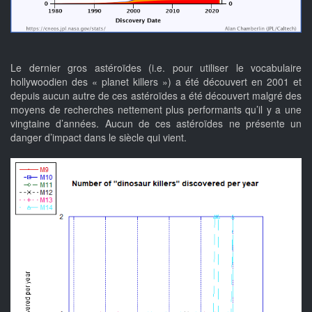
Le dernier gros astéroïdes (i.e. pour utiliser le vocabulaire
hollywoodien des « planet killers ») a été découvert en 2001 et
depuis aucun autre de ces astéroïdes a été découvert malgré des
moyens de recherches nettement plus performants qu’il y a une
vingtaine d’années. Aucun de ces astéroïdes ne présente un
danger d’impact dans le siècle qui vient.