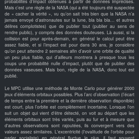
probabilités d’impact obtenues à partir de données imprécises.
Mais c’est une règle de la NASA (qui a été toujours été suspectée
de « cacher la vérité », vu qu’on sait très bien que la NASA n’a
jamais envoyé d’astronautes sur la lune, bla bla bla… et autres
délires complotistes) que de publier tout (publier au sens de
rendre public), y compris des données douteuses. Là aussi, si la
collision est pour après-demain, en général le calcul peut être
assez fiable, et si l’impact est pour dans 30 ans, je considère
qu’on peut attendre 2 semaines afin d’avoir une orbite de qualité
un peu plus fiable, qui d’ailleurs montrera à presque tous les
coups une probabilité nulle d’impact, plutôt que de publier des
données vaseuses. Mais bon, règle de la NASA, donc tout est
publié.
Le MPC utilise une méthode de Monte Carlo pour générer 2000
jeux d’éléments orbitaux possibles. Plus l’arc d’observation (l’écart
de temps entre la première et la dernière observation disponible)
est court, plus l’orbite est complètement incertaine. Lorsque l'on
suit un objet qui vient d'être détecté, on voit au départ que les
éléments orbitaux sont très variés, puis au fur et à mesure que
d'autres observations sont rajoutées, ils convergent vers des
valeurs assez similaires. L'excentricité (l'ovalitude de l'orbite pour
parler socialiste) en général fluctue le plus, il faut souvent