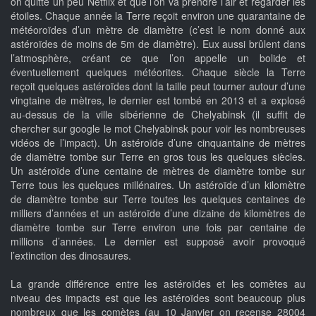
on quitte un peu Netflix et que l’on va prendre l’air et regarder les
étoiles. Chaque année la Terre reçoit environ une quarantaine de
météoroïdes d’un mètre de diamètre (c’est le nom donné aux
astéroïdes de moins de 5m de diamètre). Eux aussi brûlent dans
l’atmosphère, créant ce que l’on appelle un bolide et
éventuellement quelques météorites. Chaque siècle la Terre
reçoit quelques astéroïdes dont la taille peut tourner autour d’une
vingtaine de mètres, le dernier est tombé en 2013 et a explosé
au-dessus de la ville sibérienne de Chelyabinsk (il suffit de
chercher sur google le mot Chelyabinsk pour voir les nombreuses
vidéos de l’impact). Un astéroïde d’une cinquantaine de mètres
de diamètre tombe sur Terre en gros tous les quelques siècles.
Un astéroïde d’une centaine de mètres de diamètre tombe sur
Terre tous les quelques millénaires. Un astéroïde d’un kilomètre
de diamètre tombe sur Terre toutes les quelques centaines de
milliers d’années et un astéroïde d’une dizaine de kilomètres de
diamètre tombe sur Terre environ une fois par centaine de
millions d’années. Le dernier est supposé avoir provoqué
l’extinction des dinosaures.
La grande différence entre les astéroïdes et les comètes au
niveau des impacts est que les astéroïdes sont beaucoup plus
nombreux que les comètes (au 10 Janvier on recense 28004