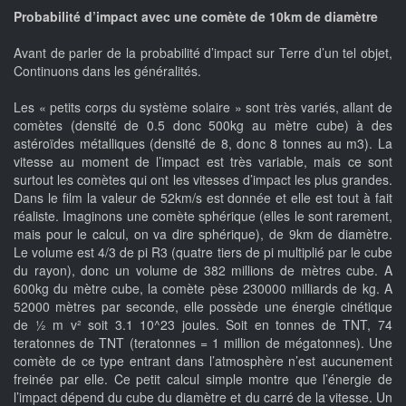
Probabilité d’impact avec une comète de 10km de diamètre
Avant de parler de la probabilité d’impact sur Terre d’un tel objet,
Continuons dans les généralités.
Les « petits corps du système solaire » sont très variés, allant de
comètes (densité de 0.5 donc 500kg au mètre cube) à des
astéroïdes métalliques (densité de 8, donc 8 tonnes au m3). La
vitesse au moment de l’impact est très variable, mais ce sont
surtout les comètes qui ont les vitesses d’impact les plus grandes.
Dans le film la valeur de 52km/s est donnée et elle est tout à fait
réaliste. Imaginons une comète sphérique (elles le sont rarement,
mais pour le calcul, on va dire sphérique), de 9km de diamètre.
Le volume est 4/3 de pi R3 (quatre tiers de pi multiplié par le cube
du rayon), donc un volume de 382 millions de mètres cube. A
600kg du mètre cube, la comète pèse 230000 milliards de kg. A
52000 mètres par seconde, elle possède une énergie cinétique
de ½ m v² soit 3.1 10^23 joules. Soit en tonnes de TNT, 74
teratonnes de TNT (teratonnes = 1 million de mégatonnes). Une
comète de ce type entrant dans l’atmosphère n’est aucunement
freinée par elle. Ce petit calcul simple montre que l’énergie de
l’impact dépend du cube du diamètre et du carré de la vitesse. Un