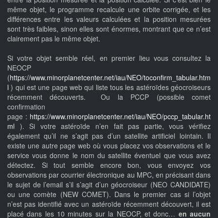
même objet, le programme recalcule une orbite corrigée, et les
différences entre les valeurs calculées et la position mesurées
sont très faibles, sinon elles sont énormes, montrant que ce n’est
clairement pas le même objet.
Si votre objet semble réel, en premier lieu vous consultez la
NEOCP
(
https://www.minorplanetcenter.net/iau/NEO/toconfirm_tabular.htm
l
) qui est une page web qui liste tous les astéroïdes géocroiseurs
récemment découverts. Ou la PCCP (possible comet
confirmation
page :
https://www.minorplanetcenter.net/iau/NEO/pccp_tabular.ht
ml
). Si votre astéroïde n’en fait pas partie, vous vérifiez
également qu’il ne s’agit pas d’un satellite artificiel lointain. Il
existe une autre page web où vous placez vos observations et le
service vous donne le nom du satellite éventuel que vous avez
détectez. Si tout semble encore bon, vous envoyez vos
observations par courrier électronique au MPC, en précisant dans
le sujet de l’email s’il s’agit d’un géocroiseur (NEO CANDIDATE)
ou une comète (NEW COMET). Dans le premier cas si l’objet
n’est pas identifié avec un astéroïde récemment découvert, il est
placé dans les 10 minutes sur la NEOCP, et donc…
en aucun