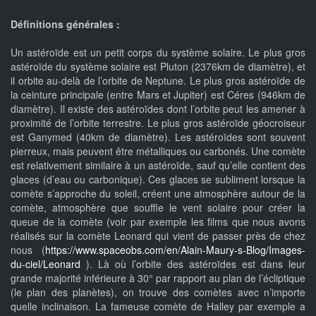
Définitions générales :
Un astéroïde est un petit corps du système solaire. Le plus gros
astéroïde du système solaire est Pluton (2376km de diamètre), et
il orbite au-delà de l’orbite de Neptune. Le plus gros astéroïde de
la ceinture principale (entre Mars et Jupiter) est Céres (946km de
diamètre). Il existe des astéroïdes dont l’orbite peut les amener à
proximité de l’orbite terrestre. Le plus gros astéroïde géocroiseur
est Ganymed (40km de diamètre). Les astéroïdes sont souvent
pierreux, mais peuvent être métalliques ou carbonés. Une comète
est relativement similaire à un astéroïde, sauf qu’elle contient des
glaces (d’eau ou carbonique). Ces glaces se subliment lorsque la
comète s’approche du soleil, créent une atmosphère autour de la
comète, atmosphère que souffle le vent solaire pour créer la
queue de la comète (voir par exemple les films que nous avons
réalisés sur la comète Leonard qui vient de passer près de chez
nous (
https://www.spaceobs.com/en/Alain-Maury-s-Blog/Images-
du-ciel/Leonard
). Là où l’orbite des astéroïdes est dans leur
grande majorité inférieure à 30° par rapport au plan de l’écliptique
(le plan des planètes), on trouve des comètes avec n’importe
quelle inclinaison. La fameuse comète de Halley par exemple a