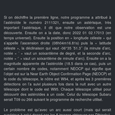
Si on déchiffre la première ligne, notre programme a attribué à
l’astéroïde le numéro 2111321, ensuite un astérisque, très
important l'astérisque, il dit que notre observation est une
découverte. Ensuite on a la date, donc 2022 01 02.17013 (en
temps universel). Ensuite la position en « longitude céleste » qui
s’appelle l’ascension droite (08h04m16.81s) puis la « latitude
céleste », la déclinaison qui vaut -06°35 ’51.3’’ (la minute d’arc,
notée « ’ » vaut un soixantième de degré, et la seconde d’arc,
notée « ‘’ » vaut un soixantième de minute d’arc). Ensuite on a la
magnitude apparente de l’astéroïde (18.5 dans ce cas), puis un
certain nombre de codes, notamment NEOCP qui signifie que
l’objet est sur la Near Earth Object Confirmation Page (NEOCP) et
le code du télescope, le nôtre est W94, et après les 3 premières
détections on l’a suivi plusieurs fois dans la nuit avec un autre
télescope dont le code est W95. Chaque télescope utilisé pour
découvrir des astéroïdes a un code. Celui du télescope Subaru
serait T09 ou 266 suivant le programme de recherche utilisé.
Le problème est qu’avec un arc aussi court (mais qui serait
supérieur à celui donné par les 5 images obtenues par Dibiasky),