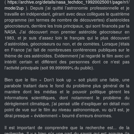
(
https://archive.org/details/nasa_techdoc_19920025001/page/n1/
mode/2up
). Depuis j’ai quitté l’astronomie professionnelle et je
travaille en indépendant, gérant avec deux collègues le quatrième
programme (en termes de nombre de découvertes) d’astéroïdes
géocroiseurs, derrière les trois principaux, qui sont financés par la
NASA. J’ai découvert mon premier astéroïde géocroiseur en
1983, et je suis d’assez loin le français qui le plus découvert
d’astéroïdes, géocroiseurs ou non, et de comètes. Lorsque j'étais
en France j'ai fait de nombreuses conférences publiques sur le
thème de ces astéroïdes. Evidemment j'ai regardé le film avec un
intérêt certain et différent des personnes dont ce n'est pas
l'activité principale (soit 99.999999% du public).
Bien que le film « Don’t look up » soit plutôt une fable, une
parabole traitant dans le fond du problème plus général de la
manière dont les médias et le pouvoir politique gèrent les
informations scientifiques, dont notamment le problème du
dérèglement climatique, j’ai pensé utile d’expliquer en détail mon
point de vue sur le film au niveau astronomique, vu qu’il est, je
dirai presque « évidemment » bourré d’erreurs énormes.
Il est important de comprendre que la recherche est... de la
recherche. Il y a bien sûr une part du savoir qui est acquise (la