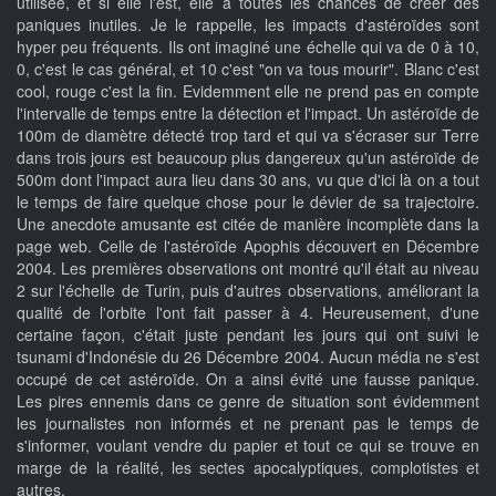
utilisée, et si elle l'est, elle a toutes les chances de créer des
paniques inutiles. Je le rappelle, les impacts d'astéroïdes sont
hyper peu fréquents. Ils ont imaginé une échelle qui va de 0 à 10,
0, c'est le cas général, et 10 c'est "on va tous mourir". Blanc c'est
cool, rouge c'est la fin. Evidemment elle ne prend pas en compte
l'intervalle de temps entre la détection et l'impact. Un astéroïde de
100m de diamètre détecté trop tard et qui va s'écraser sur Terre
dans trois jours est beaucoup plus dangereux qu'un astéroïde de
500m dont l'impact aura lieu dans 30 ans, vu que d'ici là on a tout
le temps de faire quelque chose pour le dévier de sa trajectoire.
Une anecdote amusante est citée de manière incomplète dans la
page web. Celle de l'astéroïde Apophis découvert en Décembre
2004. Les premières observations ont montré qu'il était au niveau
2 sur l'échelle de Turin, puis d'autres observations, améliorant la
qualité de l'orbite l'ont fait passer à 4. Heureusement, d'une
certaine façon, c'était juste pendant les jours qui ont suivi le
tsunami d'Indonésie du 26 Décembre 2004. Aucun média ne s'est
occupé de cet astéroïde. On a ainsi évité une fausse panique.
Les pires ennemis dans ce genre de situation sont évidemment
les journalistes non informés et ne prenant pas le temps de
s'informer, voulant vendre du papier et tout ce qui se trouve en
marge de la réalité, les sectes apocalyptiques, complotistes et
autres.