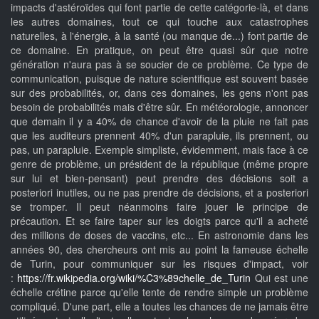
impacts d'astéroïdes qui font partie de cette catégorie-là, et dans
les autres domaines, tout ce qui touche aux catastrophes
naturelles, à l'énergie, à la santé (ou manque de...) font partie de
ce domaine. En pratique, on peut être quasi sûr que notre
génération n'aura pas à se soucier de ce problème. Ce type de
communication, puisque de nature scientifique est souvent basée
sur des probabilités, or, dans ces domaines, les gens n'ont pas
besoin de probabilités mais d'être sûr. En météorologie, annoncer
que demain il y a 40% de chance d'avoir de la pluie ne fait pas
que les auditeurs prennent 40% d'un parapluie, ils prennent, ou
pas, un parapluie. Exemple simpliste, évidemment, mais face à ce
genre de problème, un président de la république (même propre
sur lui et bien-pensant) peut prendre des décisions soit a
posteriori inutiles, ou ne pas prendre de décisions, et a posteriori
se tromper. Il peut néanmoins faire jouer le principe de
précaution. Et se faire taper sur les doigts parce qu'il a acheté
des millions de doses de vaccins, etc... En astronomie dans les
années 90, des chercheurs ont mis au point la fameuse échelle
de Turin, pour communiquer sur les risques d'impact, voir
:
https://fr.wikipedia.org/wiki/%C3%89chelle_de_Turin
Qui est une
échelle crétine parce qu'elle tente de rendre simple un problème
compliqué. D'une part, elle a toutes les chances de ne jamais être