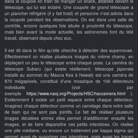
dans la coupole en train de manger un snack, attablée devant le
télescope, qui lui est éclairé. Une coupole de grand télescope a
un plancher réfrigéré (il y fait froid) et personne n'est admis dans
la coupole pendant les observations. On est dans une salle de
contrôle, encore quelques fois située à proximité du télescope,
mais bien avant la mode actuelle, les astronomes font du télé
travail, observant depuis chez eux.
Il est dit dans le film qu’elle cherche à détecter des supernovae.
Effectivement on réalise plusieurs images du même champ, en
déplaçant un peu le télescope entre chaque pose. La caméra du
télescope Subaru (qui existe réellement, télescope japonais
installé au sommet du Mauna Kea à Hawaii) est une caméra de
870 mégapixels, constitué d’une mosaïque de 106 détecteurs
individuels (voir par
exemple
https://www.naoj.org/Projects/HSC/hsccamera.html
).
Evidemment il existe un petit espace entre chaque détecteur.
Imaginez chaque détecteur comme un carrelage dans votre salle
de bain qui ne sont pas jointifs. Le fait de réaliser plusieurs
images décalées entres elles permet d’additionner ensuite les
images, et de faire disparaître ces petits interstices. On réalise
une pile médiane, ou encore un traitement par kappa sigma qui
permet aussi de supprimer ces interstices, mais aussi les traces