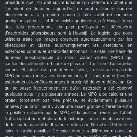
procédure que l’on doit suivre lorsque l’on détecte un objet que
l’on vient de détecter, aujourd’hui on peut utiliser le courrier
électronique et la première chose à faire serait de contacter
quelqu’un qui sait… et il en existe quelques-uns à Hawaii (deux
des trois programmes les plus prolifiques en découverte
d’astéroïdes géocroiseurs sont à Hawaii). Le logiciel que nous
utilisons traite les images obtenues automatiquement par les
télescopes et classe automatiquement les détections en
astéroïdes connus et astéroïdes inconnus. Il existe une base de
données téléchargeable du minor planet center (MPC) qui
contient les éléments orbitaux de plus de 1.1 millions d’astéroïdes
connus. Si l’objet n’est pas dans ce fichier, il existe un service du
MPC où vous rentrez vos observations et il vous donne tous les
astéroïdes et comètes connues à proximité de votre détection. Ce
qui se passe fréquemment est qu’un astéroïde a été observé
quelques nuits il y a plusieurs années. Le MPC a pu calculer une
orbite, forcément pas très précise, et évidemment plusieurs
années plus tard il peut y avoir une assez grande différence entre
la position calculée par le MPC et la position réelle de l’objet.
Notre logiciel permet alors de télécharger toutes les observations
de tel ou tel astéroïde, il rajoute celles que l’on vient d’obtenir et
calcule l’orbite possible. Ce calcul donne la différence en position
entre la position mesurée et la position calculée. Si c’est bien le