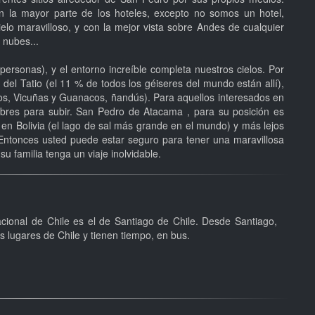
n la mayor parte de los hoteles, excepto no somos un hotel,
ielo maravilloso, y con la mejor vista sobre Andes de cualquier
 nubes...
sonas), y el entorno increíble completa nuestros cielos. Por
 del Tatio (el 11 % de todos los géiseres del mundo están allí),
cos, Vicuñas y Guanacos, ñandús). Para aquellos interesados en
res para subir. San Pedro de Atacama , para su posición es
 en Bolivia (el lago de sal más grande en el mundo) y más lejos
 Entonces usted puede estar seguro para tener una maravillosa
u familia tenga un viaje inolvidable.
acional de Chile es el de Santiago de Chile. Desde Santiago,
os lugares de Chile y tienen tiempo, en bus.