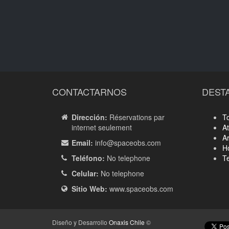
CONTACTARNOS
DEST
Dirección:
Réservations par
T
internet seulement
A
Ar
Email:
info
@spaceobs.com
Ho
Teléfono:
No telephone
Te
Celular:
No telephone
Sitio Web:
www.spaceobs.com
Diseño y Desarrollo
Onaxis Chile
©