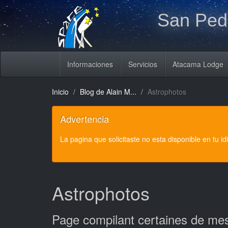
San Pedr
Informaciones
Servicios
Atacama Lodge
Inicio
Blog de Alain M...
Astrophotos
Advertencia
La pagina que solicitaste no esta disponible en tu i
Astrophotos
Page compilant certaines de me