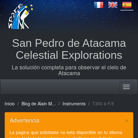
San Pedro de Atacama
Celestial Explorations
La solución completa para observar el cielo de
Atacama
Inicio
Blog de Alain M...
Instruments
T300 à F/5
×
Advertencia
La pagina que solicitaste no esta disponible en tu idioma