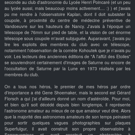
seconde au club d'astronomie du Lycée Henri Poincaré (et un peu
au lycée aussi, mais beaucoup moins activement.... :) ) et j'avais
pu me rendre à l'observatoire Kaplan, dont il doit subsister la
coupole, à proximité du centre de médecine préventive de
Vandoeuvre sur les hauteurs de Nancy. J'avais à l'époque un
télescope de 76mm sur pied de table, et la vision de cet énorme
télescope sous coupole m'avait subjuguée. Auparavant, j'avais pu
lire les exploits des membres du club avec ce télescope,
notamment l'observation de la comète Kohoutek que je n'avais pu
voir. Les lecteurs des anciennes éditions de "A l'affût des Etoiles"
se souviendront certainement d'images de Saturne ou encore de
l'occultation de Saturne par la Lune en 1973 réalisés par les
membres du club.
On a tous nos héros, le premier de mes héros par ordre
d'importance a été Gene Shoemaker, mais le second est Gérard
Florsch a qui j'ai d'ailleurs donné un nom d'astéroïde. Pour moi,
et bien qu'il soit décédé depuis bien longtemps, il représente
l'astronome amateur au mieux de ce que amateur veut dire. Alors
que la majorité des astronomes amateurs de son temps peinaient
pour sortir quelques vagues photographies sur plaques
Superfulgur, il avait construit son propre observatoire à
Sarreguemines et avait construit un photomètre à