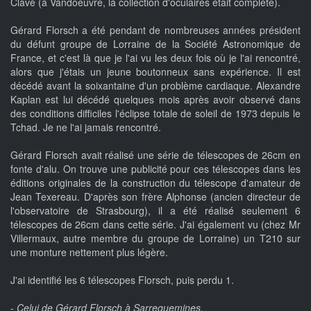
Clavé (à Vandoeuvre, la collection d'oculaires était complète).
Gérard Florsch a été pendant de nombreuses années président
du défunt groupe de Lorraine de la Société Astronomique de
France, et c'est là que je l'ai vu les deux fois où je l'ai rencontré,
alors que j'étais un jeune boutonneux sans expérience. Il est
décédé avant la soixantaine d'un problème cardiaque. Alexandre
Kaplan est lui décédé quelques mois après avoir observé dans
des conditions difficiles l'éclipse totale de soleil de 1973 depuis le
Tchad. Je ne l'ai jamais rencontré.
Gérard Florsch avait réalisé une série de télescopes de 26cm en
fonte d'alu. On trouve une publicité pour ces télescopes dans les
éditions originales de la construction du télescope d'amateur de
Jean Texereau. D'après son frère Alphonse (ancien directeur de
l'observatoire de Strasbourg), il a été réalisé seulement 6
télescopes de 26cm dans cette série. J'ai également vu (chez Mr
Villermaux, autre membre du groupe de Lorraine) un T210 sur
une monture nettement plus légère.
J'ai identifié les 6 télescopes Florsch, puis perdu 1.
- Celui de Gérard Florsch à Sarreguemines,