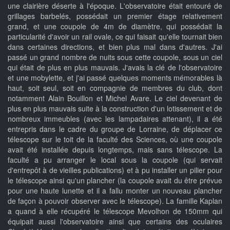
une clairière déserte à l'époque. L'observatoire était entouré de
grillages barbelés, possédait un premier étage relativement
grand, et une coupole de 4m de diamètre, qui possédait la
particularité d'avoir un rail ovale, ce qui faisait qu'elle tournait bien
dans certaines directions, et bien plus mal dans d'autres. J'ai
passé un grand nombre de nuits sous cette coupole, sous un ciel
qui était de plus en plus mauvais. J'avais la clé de l'observatoire
et une mobylette, et j'ai passé quelques moments mémorables là
haut, soit seul, soit en compagnie de membres du club, dont
notamment Alain Bouillon et Michel Avare. Le ciel devenant de
plus en plus mauvais suite à la construction d'un lotissement et de
nombreux immeubles (avec les lampadaires attenant), il a été
entrepris dans le cadre du groupe de Lorraine, de déplacer ce
télescope sur le toit de la faculté des Sciences, où une coupole
avait été installée depuis longtemps, mais sans télescope. La
faculté a pu arranger le local sous la coupole (qui servait
d'entrepôt à de vieilles publications) et à pu installer un pilier pour
le télescope ainsi qu'un plancher (la coupole avait du être prévue
pour une haute lunette et il a fallu monter un nouveau plancher
de façon à pouvoir observer avec le télescope). La famille Kaplan
a quand à elle récupéré le télescope Mevolhon de 150mm qui
équipait aussi l'observatoire ainsi que certains des oculaires