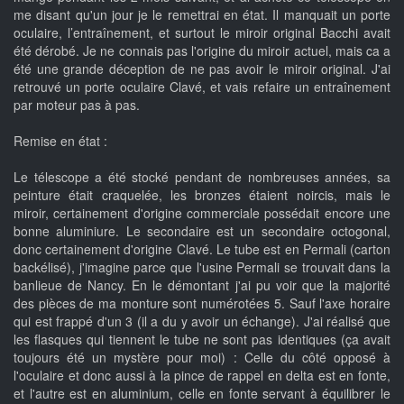
me disant qu'un jour je le remettrai en état. Il manquait un porte
oculaire, l’entraînement, et surtout le miroir original Bacchi avait
été dérobé. Je ne connais pas l'origine du miroir actuel, mais ca a
été une grande déception de ne pas avoir le miroir original. J'ai
retrouvé un porte oculaire Clavé, et vais refaire un entraînement
par moteur pas à pas.
Remise en état :
Le télescope a été stocké pendant de nombreuses années, sa
peinture était craquelée, les bronzes étaient noircis, mais le
miroir, certainement d'origine commerciale possédait encore une
bonne aluminiure. Le secondaire est un secondaire octogonal,
donc certainement d'origine Clavé. Le tube est en Permali (carton
backélisé), j'imagine parce que l'usine Permali se trouvait dans la
banlieue de Nancy. En le démontant j'ai pu voir que la majorité
des pièces de ma monture sont numérotées 5. Sauf l'axe horaire
qui est frappé d'un 3 (il a du y avoir un échange). J'ai réalisé que
les flasques qui tiennent le tube ne sont pas identiques (ça avait
toujours été un mystère pour moi) : Celle du côté opposé à
l'oculaire et donc aussi à la pince de rappel en delta est en fonte,
et l'autre est en aluminium, celle en fonte servant à équilibrer le