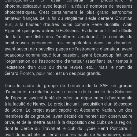
photomultiplicateur avec lequel il a réalisé nombres de mesures
photométriques. C'est certainement le plus grand astronome
amateur français de la fin du vingtième siècle derrière Christian
Buil, à la hauteur d'autres noms comme René Bucaille, Alain
Figer et quelques autres GEOSsiens. Évidemment il est difficile
de faire une liste des "meilleurs amateurs", je connais de
nombreuses personnes très compétentes dans un domaine,
ayant ouvert de nouvelles pages de l'astronomie d'amateur, ayant
beaucoup communiqué leur passion, ayant beaucoup fait pour
l'organisation de l'astronomie d'amateur (sacrifiant leur temps à
l'existence d'un club ou d'une revue), etc... mais le nom de
Gérard Florsch, pour moi, est un des plus grands.
Dans le cadre du groupe de Lorraine de la SAF, un groupe
d'amateurs, en relation avec le recteur de la faculté des Sciences
de l'époque avaient tenté de créer un département d'astronomie
à la faculté de Nancy. Le projet incluait l'acquisition d'un télescope
de 60cm. Le projet ayant capoté et Alexandre Kaplan, un des
membres de ce groupe, avait décidé de monter son observatoire
privé, et de le mettre aussi à la disposition des clubs de la région,
dont le Cercle du Travail et le club du Lycée Henri Poincaré. Il
avait donc acheté un terrain sur les hauts de Vandoeuvre, dans