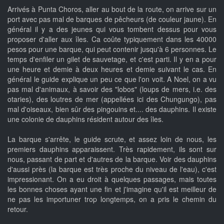
Arrivés à Punta Choros, aller au bout de la route, on arrive sur un
port avec pas mal de barques de pêcheurs (de couleur jaune). En
général il y a des jeunes qui vous tombent dessus pour vous
proposer d'aller aux îles. Ca coûte typiquement dans les 40000
pesos pour une barque, qui peut contenir jusqu'à 6 personnes. Le
temps d'enfiler un gilet de sauvetage, et c'est parti. Il y en a pour
une heure et demie à deux heures et demie suivant le cas. En
général le guide explique un peu ce que l'on voit. A Noel, on a vu
pas mal d'animaux, à savoir des "lobos" (loups de mers, i.e. des
otaries), des loutres de mer (appellées ici des Chungungo), pas
mal d'oiseaux, bien sûr des pingouins et.... des dauphins. Il existe
une colonie de dauphins résident autour des îles.
La barque s'arrête, le guide scrute, et assez loin de nous, les
premiers dauphins apparaissent. Très rapidement, ils sont sur
nous, passant de part et d'autres de la barque. Voir des dauphins
d'aussi près (la barque est très proche du niveau de l'eau), c'est
impressionant. On a eu droit à quelques passages, mais toutes
les bonnes choses ayant une fin et j'imagine qu'il est meilleur de
ne pas les importuner trop longtemps, on a pris le chemin du
retour.