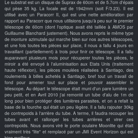
Le substrat est un disque de Suprax de 60cm et de 5.7cm d'épais
qui pèse 35 kg. La focale est de 1942mm (soit F/3.23). Il est
utilisé avec un Paracorr II, qui est une nette amélioration par
rapport au Paracorr que nous utilisions jusqu'à peu sur le premier
télescope de 60cm (dont l'optique avait été taillée à AMOS par
Guillaume Blanchard justement). Nous avons repris le même type
de monture azimutale qui marche bien sur nos autres télescopes,
et une fois toutes les pièces sur place, il nous a fallu 4 jours en
travaillant (partiellement) à trois pour finir ce télescope. Il a fallu
auparavant plusieurs mois pour récuperer toutes les pièces, le
miroir a été envoyé à l'aluminisation aux Etats Unis (traitement
haute réflexion), les pièces moulées réalisées à Santiago, des
roulements à billes achetés à Santiago, bref tout un travail de
fond pour amener tout sur place et pouvoir assembler le
télescope. Au départ le télescope était muni d'un pare lumière un
peu petit, et en Avril 2010 j'ai remonté un tube d'alu de 1m de
long pour bien protéger des lumières parasites, et on a refait la
base de la fourche qui était un peu lègère. Il a fallu rajouter 30kg
de contrepoids à l'arrière du tube. A terme, il faudra recouper les
tubes avant et rallonger les tubes arrières et virer ces
contrepoids. Nous avons viré le porte oculaire Moonlite qui était
vraiment très "lite" et remplacé par un JMI Event Horizon qui est
bien meilleur.