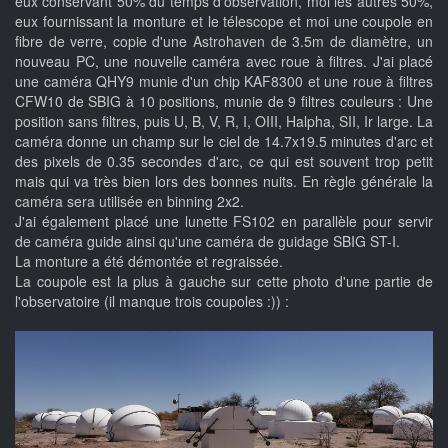
eux conservant 50% du temps d'observation, moi les autres 50%,
eux fournissant la monture et le télescope et moi une coupole en
fibre de verre, copie d'une Astrohaven de 3.5m de diamètre, un
nouveau PC, une nouvelle caméra avec roue à filtres. J'ai placé
une caméra QHY9 munie d'un chip KAF8300 et une roue à filtres
CFW10 de SBIG à 10 positions, munie de 9 filtres couleurs : Une
position sans filtres, puis U, B, V, R, I, OIII, Halpha, SII, Ir large. La
caméra donne un champ sur le ciel de 14.7x19.5 minutes d'arc et
des pixels de 0.35 secondes d'arc, ce qui est souvent trop petit
mais qui va très bien lors des bonnes nuits. En règle générale la
caméra sera utilisée en binning 2x2.
J'ai également placé une lunette FS102 en parallèle pour servir
de caméra guide ainsi qu'une caméra de guidage SBIG ST-I.
La monture a été démontée et regraissée.
La coupole est la plus à gauche sur cette photo d'une partie de
l'observatoire (il manque trois coupoles :)) :