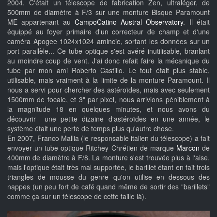
2004. C'était un télescope de fabrication Zen, ultraléger, de
500mm de diamètre à F/3 sur une monture Bisque Paramount
ME appartenant au
CampoCatino Austral Observatory
. Il était
équippé au foyer primaire d'un correcteur de champ et d'une
caméra Apogee 1024x1024 amincie, sortant les données sur un
port parallèle... Ce tube optique s'est avéré inutilisable, branlant
au moindre coup de vent. J'ai donc refait faire la mécanique du
tube par mon ami Roberto Castillo. Le tout était plus stable,
utilisable, mais vraiment à la limite de la monture Paramount. Il
nous a servi pour chercher des astéroïdes, mais avec seulement
1500mm de focale, et 3" par pixel, nous arrivions péniblement à
la magnitude 18 en quelques minutes, et nous avons du
découvrir une petite dizaine d'astéroïdes en une année, le
système était une perte de temps plus qu'autre chose.
En 2007, Franco Mallia (le responsable italien du télescope) a fait
envoyer un tube optique Ritchey Chrétien de marque
Marcon
de
400mm de diamètre à F/8. La monture s'est trouvée plus à l'aise,
mais l'optique était très mal supportée, le barillet étant en fait trois
triangles de mousse du genre qu'on utilise en dessous des
nappes (un peu fort de café quand même de sortir des "barillets"
comme ça sur un télescope de cette taille là).