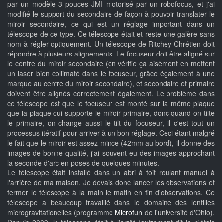
par un modèle 3 pouces JMI motorisé par un robofocus, et j'ai
modifié le support du secondaire de façon à pouvoir translater le
miroir secondaire, ce qui est un réglage important dans un
télescope de ce type. Ce télescope était et reste une galère sans
nom à régler optiquement. Un télescope de Ritchey Chrétien doit
répondre à plusieurs alignements. Le focuseur doit être aligné sur
le centre du miroir secondaire (on vérifie ça aisèment en mettent
un laser bien collimaté dans le focuseur, grâce également à une
marque au centre du miroir secondaire), et secondaire et primaire
doivent être alignés correctement également. Le problème dans
ce télescope est que le focuseur est monté sur la même plaque
que la plaque qui supporte le miroir primaire, donc quand on tilte
le primaire, on change aussi le tilt du focuseur, il c'est tout un
processus itératif pour arriver à un bon réglage. Ceci étant malgré
le fait que le miroir est assez mince (42mm au bord), il donne des
images de bonne qualité, j'ai souvent eu des images approchant
la seconde d'arc en poses de quelques minutes.
Le télescope était installé dans un abri à toit roulant manuel à
l'arrière de ma maison. Je devais donc lancer les observations et
fermer le télescope à la main le matin en fin d'observations. Ce
télescope a beaucoup travaillé dans le domaine des lentilles
microgravitationelles (programme
Microfun
de l'université d'Ohio).
Depuis 2009, le télescope était à l'arrêt (autrement dit je n'étais