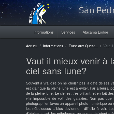
San Pedr
Informations
Services
Atacama Lodge
Accueil
Informations
Foire aux Quest...
Vaut i
Vaut il mieux venir à 
ciel sans lune?
Souvent à vrai dire on ne choisit pas la date de ses va
est clair que la pleine lune est à éviter. Par ailleurs, 
de la pleine lune. Le ciel est très brillant, et en fait 
vite impossible de voir des galaxies. Non pas que l
photographier (avec un appareil photo numérique ou un
les nébuleuses faibles deviennent difficile à voir. L
d'étoiles aussi, les nébuleuses gazeuses résistent grâce