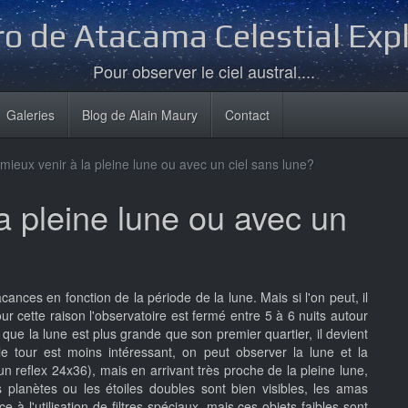
o de Atacama Celestial Exp
Pour observer le ciel austral....
Galeries
Blog de Alain Maury
Contact
l mieux venir à la pleine lune ou avec un ciel sans lune?
la pleine lune ou avec un
cances en fonction de la période de la lune. Mais si l'on peut, il
pour cette raison l'observatoire est fermé entre 5 à 6 nuits autour
dès que la lune est plus grande que son premier quartier, il devient
e tour est moins intéressant, on peut observer la lune et la
 reflex 24x36), mais en arrivant très proche de la pleine lune,
es planètes ou les étoiles doubles sont bien visibles, les amas
 à l'utilisation de filtres spéciaux, mais ces objets faibles sont