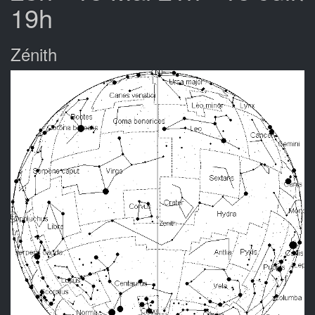
19h
Zénith