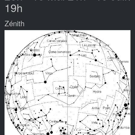
19h
Zénith