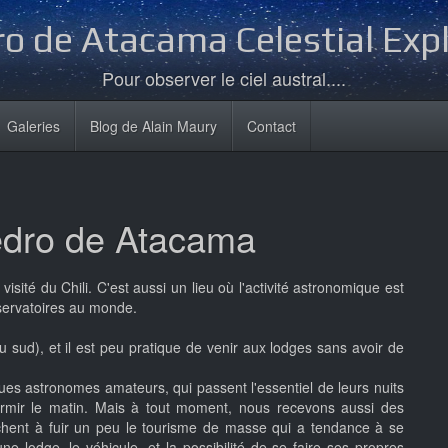
o de Atacama Celestial Exp
Pour observer le ciel austral....
Galeries
Blog de Alain Maury
Contact
edro de Atacama
isité du Chili. C'est aussi un lieu où l'activité astronomique est
servatoires au monde.
ud), et il est peu pratique de venir aux lodges sans avoir de
es astronomes amateurs, qui passent l'essentiel de leurs nuits
 dormir le matin. Mais à tout moment, nous recevons aussi des
erchent à fuir un peu le tourisme de masse qui a tendance à se
une lodge, le véhicule, et la possibilité de se faire ses propres