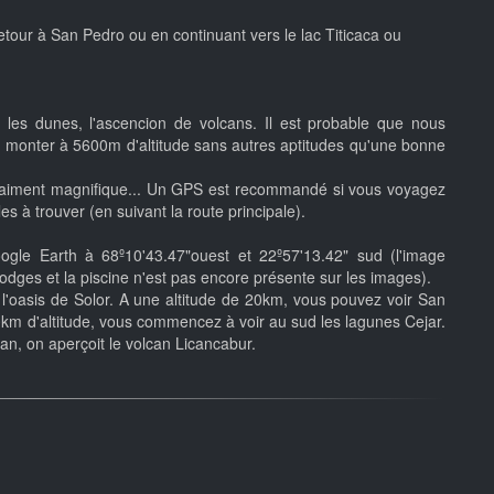
retour à San Pedro ou en continuant vers le lac Titicaca ou
r les dunes, l'ascencion de volcans. Il est probable que nous
our monter à 5600m d'altitude sans autres aptitudes qu'une bonne
 vraiment magnifique... Un GPS est recommandé si vous voyagez
les à trouver (en suivant la route principale).
gle Earth à 68º10'43.47"ouest et 22º57'13.42" sud (l'image
lodges et la piscine n'est pas encore présente sur les images).
l'oasis de Solor. A une altitude de 20km, vous pouvez voir San
0km d'altitude, vous commencez à voir au sud les lagunes Cejar.
cran, on aperçoit le volcan Licancabur.