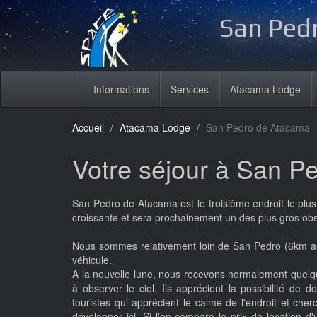
San Pedr
Informations
Services
Atacama Lodge
Accueil
Atacama Lodge
San Pedro de Atacama
Votre séjour à San P
San Pedro de Atacama est le troisième endroit le plus v
croissante et sera prochainement un des plus gros ob
Nous sommes relativement loin de San Pedro (6km au s
véhicule.
A la nouvelle lune, nous recevons normalement quelqu
à observer le ciel. Ils apprécient la possibilité de
touristes qui apprécient le calme de l'endroit et ch
développer ici. Si l'on compare le prix de location d'