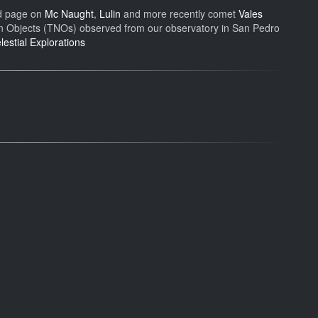
ld page on
Mc Naught
,
Lulin
and more recently comet
Vales
n Objects (TNOs) observed from our observatory in San Pedro
estial Explorations