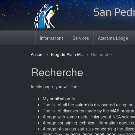
San Pedr
Informations
Services
Atacama Lodge
Accueil
Blog de Alain M...
Recherche
Recherche
In this page, you will find :
My
publication list
The list of all the
asteroids
discovered using the
The list of discoveries made by the
MAP
progra
A page with some useful
links
about NEA scienc
A page containing technical information about 
A page of various statistics concerning the disc
2002. Then in
2003
,
2004
,
2005
,
2006
and
200