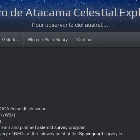
o de Atacama Celestial Exp
Pour observer le ciel austral....
Galeries
Blog de Alain Maury
Contact
 OCA Schmidt telescope
m (W94)
e.
current and planned
asteroid survey program
.
overy of NEOs at the midway point of the
Spaceguard
survey in
7