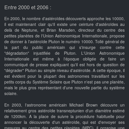
Entre 2000 et 2006 :
En 2000, le nombre d'astéroïdes découverts approche les 10000,
il est maintenant clair qu'il existe une ceinture d'astéroïdes au
delà de Neptune, et Brian Marsden, directeur du centre des
petites planètes de l'Union Astronomique Internationale, propose
de donner à l'astéroïde Pluton le numéro 10000. Tollé général de
la part du public américain qui s'insurge contre cette
"dégradation" injustifiée de Pluton. L'Union Astronomique
Internationale est même à l'époque obligée de faire un
communiqué de presse expliquant qu'il est hors de question de
"dégrader" Pluton au simple niveau d'astéroïde. A cette époque, il
est évident pour la plupart des astronomes travaillant sur les
petits corps du Système Solaire que Pluton n'est pas une planète,
mais le plus gros représentant d'une nouvelle partie du système
solaire.
En 2003, l'astronome américain Michael Brown découvre un
relativement gros astéroïde transneptunien d'un diamètre estimé
de 1200km. A la place de suivre la procédure habituelle pour
annoncer la découverte d'un astéroïde, qui est d'envoyer ses
mesures au centre des petites planètes (MPC), il organise une