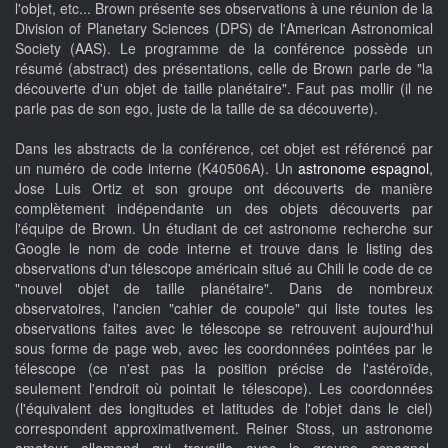
l'objet, etc... Brown présente ses observations à une réunion de la
Division of Planetary Sciences (DPS) de l'American Astronomical
Society (AAS). Le programme de la conférence possède un
résumé (abstract) des présentations, celle de Brown parle de "la
découverte d'un objet de taille planétaire". Faut pas mollir (il ne
parle pas de son ego, juste de la taille de sa découverte).
Dans les abstracts de la conférence, cet objet est référencé par
un numéro de code interne (K40506A). Un
astronome espagnol
,
Jose Luis Ortiz et son groupe ont découverts de manière
complètement indépendante un des objets découverts par
l'équipe de Brown. Un étudiant de cet astronome recherche sur
Google le nom de code interne et trouve dans le listing des
observations d'un télescope américain situé au Chili le code de ce
"nouvel objet de taille planétaire". Dans de nombreux
observatoires, l'ancien "cahier de coupole" qui liste toutes les
observations faites avec le télescope se retrouvent aujourd'hui
sous forme de page web, avec les coordonnées pointées par le
télescope (ce n'est pas la position précise de l'astéroïde,
seulement l'endroit où pointait le télescope). Les coordonnées
(l'équivalent des longitudes et latitudes de l'objet dans le ciel)
correspondent approximativement. Reiner Stoss, un astronome
amateur allemand qui travaille avec le groupe espagnol,