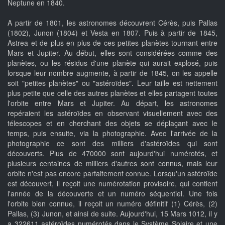
Neptune en 1840.
A partir de 1801, les astronomes découvrent Cérès, puis Pallas
(1802), Junon (1804) et Vesta en 1807. Puis à partir de 1845,
Astrea et de plus en plus de ces petites planètes tournant entre
Mars et Jupiter. Au début, elles sont considérées comme des
planètes, ou les résidus d'une planète qui aurait explosé, puis
lorsque leur nombre augmente, à partir de 1845, on les appelle
soit "petites planètes" ou "astéroïdes". Leur taille est nettement
plus petite que celle des autres planètes et elles partagent toutes
l'orbite entre Mars et Jupiter. Au départ, les astronomes
repéraient les astéroïdes en observant visuellement avec des
télescopes et en cherchant des objets se déplaçant avec le
temps, puis ensuite, via la photographie. Avec l'arrivée de la
photographie ce sont des milliers d'astéroïdes qui sont
découverts. Plus de 470000 sont aujourd'hui numérotés, et
plusieurs centaines de milliers d'autres sont connus, mais leur
orbite n'est pas encore parfaitement connue. Lorsqu'un astéroïde
est découvert, il reçoit une numérotation provisoire, qui contient
l'année de la découverte et un numéro séquentiel. Une fois
l'orbite bien connue, il reçoit un numéro définitif (1) Cérès, (2)
Pallas, (3) Junon, et ainsi de suite. Aujourd'hui, 15 Mars 1012, il y
a 322611 astéroïdes numérotés dans le Système Solaire et une