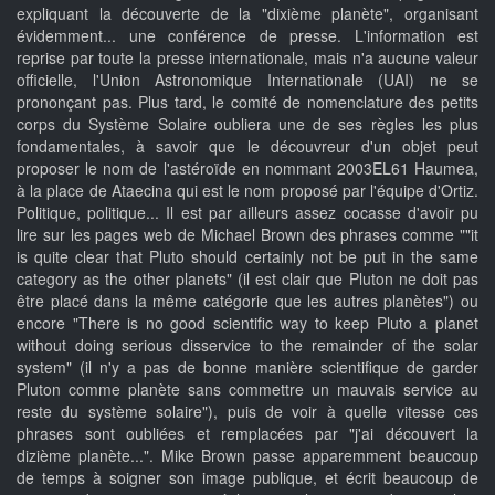
expliquant la découverte de la "dixième planète", organisant
évidemment... une conférence de presse. L'information est
reprise par toute la presse internationale, mais n'a aucune valeur
officielle, l'Union Astronomique Internationale (UAI) ne se
prononçant pas. Plus tard, le comité de nomenclature des petits
corps du Système Solaire oubliera une de ses règles les plus
fondamentales, à savoir que le découvreur d'un objet peut
proposer le nom de l'astéroïde en nommant 2003EL61 Haumea,
à la place de Ataecina qui est le nom proposé par l'équipe d'Ortiz.
Politique, politique... Il est par ailleurs assez cocasse d'avoir pu
lire sur les pages web de Michael Brown des phrases comme ""it
is quite clear that Pluto should certainly not be put in the same
category as the other planets" (il est clair que Pluton ne doit pas
être placé dans la même catégorie que les autres planètes") ou
encore "There is no good scientific way to keep Pluto a planet
without doing serious disservice to the remainder of the solar
system" (il n'y a pas de bonne manière scientifique de garder
Pluton comme planète sans commettre un mauvais service au
reste du système solaire"), puis de voir à quelle vitesse ces
phrases sont oubliées et remplacées par "j'ai découvert la
dizième planète...". Mike Brown passe apparemment beaucoup
de temps à soigner son image publique, et écrit beaucoup de