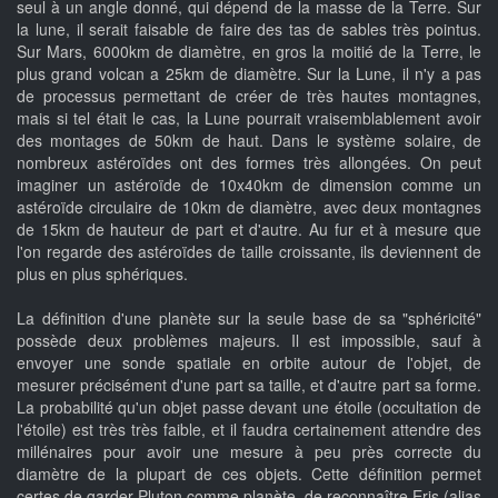
seul à un angle donné, qui dépend de la masse de la Terre. Sur
la lune, il serait faisable de faire des tas de sables très pointus.
Sur Mars, 6000km de diamètre, en gros la moitié de la Terre, le
plus grand volcan a 25km de diamètre. Sur la Lune, il n'y a pas
de processus permettant de créer de très hautes montagnes,
mais si tel était le cas, la Lune pourrait vraisemblablement avoir
des montages de 50km de haut. Dans le système solaire, de
nombreux astéroïdes ont des formes très allongées. On peut
imaginer un astéroïde de 10x40km de dimension comme un
astéroïde circulaire de 10km de diamètre, avec deux montagnes
de 15km de hauteur de part et d'autre. Au fur et à mesure que
l'on regarde des astéroïdes de taille croissante, ils deviennent de
plus en plus sphériques.
La définition d'une planète sur la seule base de sa "sphéricité"
possède deux problèmes majeurs. Il est impossible, sauf à
envoyer une sonde spatiale en orbite autour de l'objet, de
mesurer précisément d'une part sa taille, et d'autre part sa forme.
La probabilité qu'un objet passe devant une étoile (occultation de
l'étoile) est très très faible, et il faudra certainement attendre des
millénaires pour avoir une mesure à peu près correcte du
diamètre de la plupart de ces objets. Cette définition permet
certes de garder Pluton comme planète, de reconnaître Eris (alias