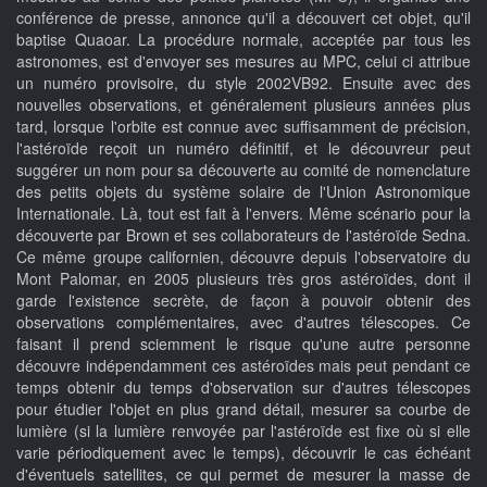
conférence de presse, annonce qu'il a découvert cet objet, qu'il
baptise Quaoar. La procédure normale, acceptée par tous les
astronomes, est d'envoyer ses mesures au MPC, celui ci attribue
un numéro provisoire, du style 2002VB92. Ensuite avec des
nouvelles observations, et généralement plusieurs années plus
tard, lorsque l'orbite est connue avec suffisamment de précision,
l'astéroïde reçoit un numéro définitif, et le découvreur peut
suggérer un nom pour sa découverte au comité de nomenclature
des petits objets du système solaire de l'Union Astronomique
Internationale. Là, tout est fait à l'envers. Même scénario pour la
découverte par Brown et ses collaborateurs de l'astéroïde Sedna.
Ce même groupe californien, découvre depuis l'observatoire du
Mont Palomar, en 2005 plusieurs très gros astéroïdes, dont il
garde l'existence secrète, de façon à pouvoir obtenir des
observations complémentaires, avec d'autres télescopes. Ce
faisant il prend sciemment le risque qu'une autre personne
découvre indépendamment ces astéroïdes mais peut pendant ce
temps obtenir du temps d'observation sur d'autres télescopes
pour étudier l'objet en plus grand détail, mesurer sa courbe de
lumière (si la lumière renvoyée par l'astéroïde est fixe où si elle
varie périodiquement avec le temps), découvrir le cas échéant
d'éventuels satellites, ce qui permet de mesurer la masse de