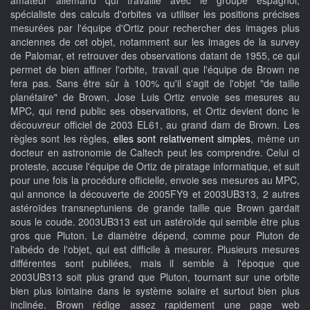
spécialiste des calculs d'orbites va utiliser les positions précises
mesurées par l'équipe d'Ortiz pour rechercher des images plus
anciennes de cet objet, notamment sur les images de la survey
de Palomar, et retrouver des observations datant de 1955, ce qui
permet de bien affiner l'orbite, travail que l'équipe de Brown ne
fera pas. Sans être sûr à 100% qu'il s'agit de l'objet "de taille
planétaire" de Brown, Jose Luis Ortiz envoie ses mesures au
MPC, qui rend public ses observations, et Ortiz devient donc le
découvreur officiel de 2003 EL61, au grand dam de Brown. Les
règles sont les règles,
elles sont relativement simples
, même un
docteur en astronomie de Caltech peut les comprendre. Celui ci
proteste, accuse l'équipe de Ortiz de piratage informatique, et suit
pour une fois la procédure officielle, envoie ses mesures au MPC,
qui annonce la découverte de 2005FY9 et 2003UB313, 2 autres
astéroïdes transneptuniens de grande taille que Brown gardait
sous le coude. 2003UB313 est un astéroïde qui semble être plus
gros que Pluton. Le diamètre dépend, comme pour Pluton de
l'albédo de l'objet, qui est difficile à mesurer. Plusieurs mesures
différentes sont publiées, mais il semble à l'époque que
2003UB313 soit plus grand que Pluton, tournant sur une orbite
bien plus lointaine dans le système solaire et surtout bien plus
inclinée. Brown rédige assez rapidement une page web