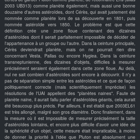
2003 UB313) comme planète également, mais aussi une bonne
douzaine d'autres astéroïdes, dont Cérès, qui avait justement été
nommée comme planète lors de sa découverte en 1801, puis
nommée astéroïde vers 1850. Le problème est que cette
définition crée une zone floue contenant des dizaines
d'astéroïdes dont il serait parfaitement impossible de décider de
l'appartenance à un groupe ou l'autre. Dans la ceinture principale,
Cérès deviendrait planète, mais on ne pourrait rien dire
concernant Vesta, Pallas ou encore Hygiea. Dans la ceinture
transneptunienne, des dizaines d'objets, difficiles à mesurer
précisément seraient également dans cette zone floue. Au delà,
nul ne sait combien d'astéroïdes sont encore à découvrir. Il n'y a
pas de séparation simple entre les astéroïdes et ce que de façon
politiquement correcte (mais scientifiquement imprécise) les
résolutions de l'UAI appellent des "planètes naines". Faute de
planète naine, il aurait fallu parler d'astéroïdes géants, cela aurait
été beaucoup plus précis. Par ailleurs, il est établi que 2003EL61
est très allongé, malgré son gros diamètre. Donc finalement, dans
la mesure où il est impossible de mesurer précisément la taille
d'astéroïdes lointains, et encore plus difficile d'avoir une idée de
la sphéricité d'un objet, cette mesure était impraticable, à moins
de donner la priorité à l'idée que Pluton est absolument une