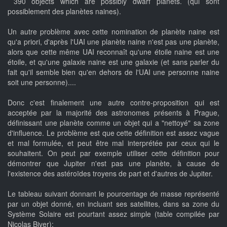
390 objects which are possibly dwarf planets. (qui sont
possiblement des planètes naines).
Un autre problème avec cette nomination de planète naine est
qu'a priori, d'après l'UAI une planète naine n'est pas une planète,
alors que cette même UAI reconnaît qu'une étoile naine est une
étoile, et qu'une galaxie naine est une galaxie (et sans parler du
fait qu'il semble bien qu'en dehors de l'UAI une personne naine
soit une personne)....
Donc c'est finalement une autre contre-proposition qui est
acceptée par la majorité des astronomes présents à Prague,
définissant une planète comme un objet qui a "nettoyé" sa zone
d'influence. Le problème est que cette définition est assez vague
et mal formulée, et peut être mal interprétée par ceux qui le
souhaitent. On peut par exemple utiliser cette définition pour
démontrer que Jupiter n'est pas une planète, à cause de
l'existence des astéroïdes troyens de part et d'autres de Jupiter.
Le tableau suivant donnant le pourcentage de masse représenté
par un objet donné, en incluant ses satellites, dans sa zone du
Système Solaire est pourtant assez simple (table compilée par
Nicolas Biver):