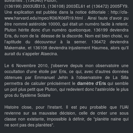
suivantes : (134340) Pluton,
(136199) 2003UB313, (136108) 2003EL61 et (136472) 2005FY9.
Une explication est publiée dans la notice éditoriale : http://cfa-
www.harvard.edu/mpec/K06/K06R19.html . Ainsi faute d'avoir pu
être nommé astéroïde 10000, qui était un numéro facile à retenir,
Pluton hérite donc d'un numéro quelconque. 136199 deviendra
Eris, du nom de la déesse de la discorde. Nom est bien choisi, vu
l'aptitude du découvreur à la semer. 136472 deviendra
Makemake, et 136108 deviendra injustement Haumea, alors qu'il
aurait du s'appeler Ataecina.
Le 6 Novembre 2010, j'observe depuis mon observatoire une
occultation d'une étoile par Eris, ce qui, avec d'autres données
obtenues par Emmanuel Jehin à l'observatoire de La Silla
permettra de calculer précisément le
diamètre d'Eris
qui semble
un poil plus petit que Pluton, qui redevient donc l'astéroïde le plus
gros du Système Solaire
Histoire close, pour l'instant. Il est peu probable que l'UAI
revienne sur sa mauvaise décision, celle de créer une sous
classe non existante, impossible à définir, de "planète naine qui
ne sont pas des planètes".