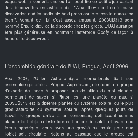
pages web, y compris une où l'on peut lire ce petit bijou parlant
des découvertes en astronomie "What they don't do is make
discoveries and immediately hold press conferences to announce
them". Venant de lui c'est assez amusant. 2003UB313 sera
nommé Eris, le dieu de la discorde chez les grecs. L'UAI aurait pu
être plus généreuse en nommant l'astéroïde Goofy de façon à
honorer le découvreur.
L'assemblée générale de l'UAI, Prague, Août 2006
Août 2006, l'Union Astronomique Internationale tient son
assemblée générale à Prague. Auparavant, elle réunit un groupe
d'experts de façon à proposer une définition du mot planète,
permettant de savoir si Pluton est une planète ou pas, si
2003UB313 est la dixième planète du système solaire, ou le plus
gros astéroïde du système solaire. Après quelques jours de
travail, le groupe arrive à un consensus, définissant comme
planète tout objet céleste tournant autour du soleil, et ayant une
forme sphérique, donc avec une gravité suffisante pour que
l'objet soit circulaire. Notons au passage que le groupe est