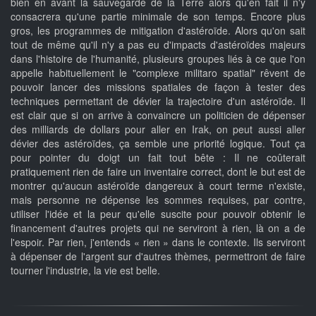
bien en avant la sauvegarde de la Terre alors qu'en fait il n'y
consacrera qu'une partie minimale de son temps. Encore plus
gros, les programmes de mitigation d'astéroïde. Alors qu'on sait
tout de même qu'il n'y a pas eu d'impacts d'astéroïdes majeurs
dans l'histoire de l'humanité, plusieurs groupes liés à ce que l'on
appelle habituellement le "complexe militaro spatial" rêvent de
pouvoir lancer des missions spatiales de façon à tester des
techniques permettant de dévier la trajectoire d'un astéroïde. Il
est clair que si on arrive à convaincre un politicien de dépenser
des milliards de dollars pour aller en Irak, on peut aussi aller
dévier des astéroïdes, ça semble une priorité logique. Tout ça
pour pointer du doigt un fait tout bête : Il ne coûterait
pratiquement rien de faire un inventaire correct, dont le but est de
montrer qu'aucun astéroïde dangereux à court terme n'existe,
mais personne ne dépense les sommes requises, par contre,
utiliser l'idée et la peur qu'elle suscite pour pouvoir obtenir le
financement d'autres projets qui ne serviront à rien, là on a de
l'espoir. Par rien, j'entends « rien » dans le contexte. Ils serviront
à dépenser de l'argent sur d'autres thèmes, permettront de faire
tourner l'industrie, la vie est belle.