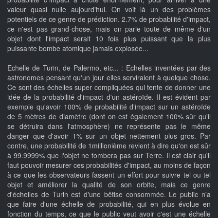
valeur quasi nulle aujourd'hui. On voit là un des problèmes
potentiels de ce genre de prédiction. 2.7% de probabilité d'impact,
ce n'est pas grand-chose, mais on parle toute de même d'un
objet dont l'impact serait 10 fois plus puissant que la plus
puissante bombe atomique jamais explosée...
Echelle de Turin, de Palermo, etc... : Echelles inventées par des
astronomes pensant qu'un jour elles serviraient à quelque chose.
Ce sont des échelles super compliquées qui tente de donner une
idée de la probabilité d'impact d'un astéroïde. Il est évident par
exemple qu'avoir 100% de probabilité d'impact sur un astéroïde
de 5 mètres de diamètre (dont on est également 100% sûr qu'il
se détruira dans l'atmosphère) ne représente pas le même
danger que d'avoir 1% sur un objet nettement plus gros. Par
contre, une probabilité de 1millionième revient à dire qu'on est sûr
à 99.9999% que l'objet ne tombera pas sur Terre. Il est clair qu'il
faut pouvoir mesurer ces probabilités d'impact, au moins de façon
à ce que les observateurs fassent un effort pour suivre tel ou tel
objet et améliorer la qualité de son orbite, mais ce genre
d'échelles de Turin est d'une bêtise consommée. Le public n'a
que faire d'une échelle de probabilité, qui en plus évolue en
fonction du temps, ce que le public veut avoir c'est une échelle