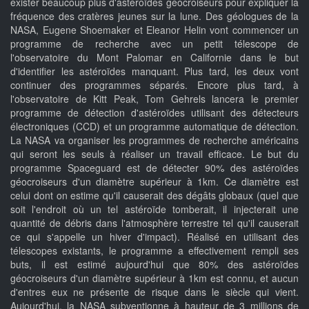
exister beaucoup plus d'astéroïdes géocroiseurs pour expliquer la
fréquence des cratères jeunes sur la lune. Des géologues de la
NASA, Eugene Shoemaker et Eleanor Helin vont commencer un
programme de recherche avec un petit télescope de
l'observatoire du Mont Palomar en Californie dans le but
d'identifier les astéroïdes manquant. Plus tard, les deux vont
continuer des programmes séparés. Encore plus tard, à
l'observatoire de Kitt Peak, Tom Gehrels lancera le premier
programme de détection d'astéroïdes utilisant des détecteurs
électroniques (CCD) et un programme automatique de détection.
La NASA va organiser les programmes de recherche américains
qui seront les seuls à réaliser un travail efficace. Le but du
programme Spaceguard est de détecter 90% des astéroïdes
géocroiseurs d'un diamètre supérieur à 1km. Ce diamètre est
celui dont on estime qu'il causerait des dégâts globaux (quel que
soit l'endroit où un tel astéroïde tomberait, il injecterait une
quantité de débris dans l'atmosphère terrestre tel qu'il causerait
ce qui s'appelle un hiver d'impact). Réalisé en utilisant des
télescopes existants, le programme a effectivement rempli ses
buts, il est estimé aujourd'hui que 80% des astéroïdes
géocroiseurs d'un diamètre supérieur à 1km est connu, et aucun
d'entres eux ne présente de risque dans le siècle qui vient.
Aujourd'hui, la NASA subventionne à hauteur de 3 millions de