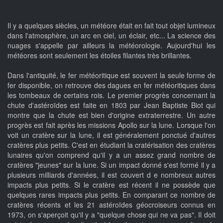
Il y a quelques siècles, un météore était en fait tout objet lumineux
dans l'atmosphère, un arc en ciel, un éclair, etc... La science des
nuages s'appelle par ailleurs la météorologie. Aujourd'hui les
météores sont seulement les étoiles filantes très brillantes.
Dans l'antiquité, le fer météoritique est souvent la seule forme de
fer disponible, on retrouve des dagues en fer météoritiques dans
les tombeaux de certains rois. Le premier progrès concernant la
chute d'astéroïdes est faite en 1803 par Jean Baptiste Biot qui
montre que la chute est bien d'origine extraterrestre. Un autre
progrès est fait après les missions Apollo sur la lune. Lorsque l'on
voit un cratère sur la lune, il est généralement ponctué d'autres
cratères plus petits. C'est en étudiant la cratérisation des cratères
lunaires qu'on comprend qu'il y a un assez grand nombre de
cratères "jeunes" sur la lune. Si un impact donné s'est formé il y a
plusieurs milliards d'années, il est couvert d e nombreux autres
impacts plus petits. Si le cratère est récent il ne possède que
quelques rares impacts plus petits. En comparant ce nombre de
cratères récents et les 21 astéroïdes géocroiseurs connus en
1973, on s'aperçoit qu'il y a "quelque chose qui ne va pas". Il doit