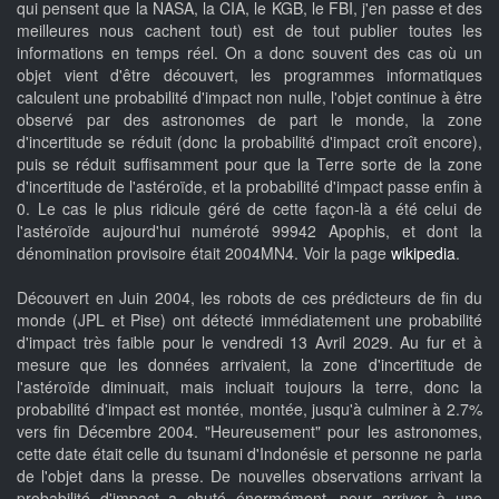
qui pensent que la NASA, la CIA, le KGB, le FBI, j'en passe et des
meilleures nous cachent tout) est de tout publier toutes les
informations en temps réel. On a donc souvent des cas où un
objet vient d'être découvert, les programmes informatiques
calculent une probabilité d'impact non nulle, l'objet continue à être
observé par des astronomes de part le monde, la zone
d'incertitude se réduit (donc la probabilité d'impact croît encore),
puis se réduit suffisamment pour que la Terre sorte de la zone
d'incertitude de l'astéroïde, et la probabilité d'impact passe enfin à
0. Le cas le plus ridicule géré de cette façon-là a été celui de
l'astéroïde aujourd'hui numéroté 99942 Apophis, et dont la
dénomination provisoire était 2004MN4. Voir la page
wikipedia
.
Découvert en Juin 2004, les robots de ces prédicteurs de fin du
monde (JPL et Pise) ont détecté immédiatement une probabilité
d'impact très faible pour le vendredi 13 Avril 2029. Au fur et à
mesure que les données arrivaient, la zone d'incertitude de
l'astéroïde diminuait, mais incluait toujours la terre, donc la
probabilité d'impact est montée, montée, jusqu'à culminer à 2.7%
vers fin Décembre 2004. "Heureusement" pour les astronomes,
cette date était celle du tsunami d'Indonésie et personne ne parla
de l'objet dans la presse. De nouvelles observations arrivant la
probabilité d'impact a chuté énormément, pour arriver à une