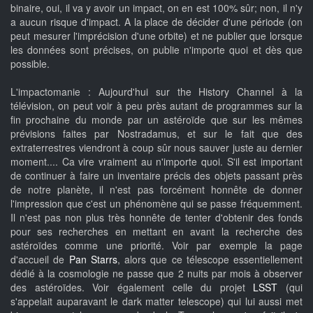
binaire, oui, il va y avoir un impact, on en est 100% sûr; non, il n'y
a aucun risque d'impact. A la place de décider d'une période (on
peut mesurer l'imprécision d'une orbite) et ne publier que lorsque
les données sont précises, on publie n'importe quoi et dès que
possible.
L'impactomanie : Aujourd'hui sur the History Channel à la
télévision, on peut voir à peu près autant de programmes sur la
fin prochaine du monde par un astéroïde que sur les mêmes
prévisions faites par Nostradamus, et sur le fait que des
extraterrestres viendront à coup sûr nous sauver juste au dernier
moment.... Ca vire vraiment au n'importe quoi. S'il est important
de continuer à faire un inventaire précis des objets passant près
de notre planète, il n'est pas forcément honnête de donner
l'impression que c'est un phénomène qui se passe fréquemment.
Il n'est pas non plus très honnête de tenter d'obtenir des fonds
pour ses recherches en mettant en avant la recherche des
astéroïdes comme une priorité. Voir par exemple la page
d'accueil de
Pan Starrs
, alors que ce télescope essentiellement
dédié à la cosmologie ne passe que 2 nuits par mois à observer
des astéroïdes. Voir également celle du projet
LSST
(qui
s'appelait auparavant le dark matter telescope) qui lui aussi met