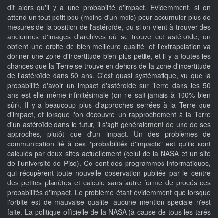
dit alors qu'il y a une probabilité d'impact. Evidemment, si on
attend un tout petit peu (moins d'un mois) pour accumuler plus de
mesures de la position de l'astéroïde, ou si on vient à trouver des
anciennes d'images d'archives où se trouve cet astéroïde, on
obtient une orbite de bien meilleure qualité, et l'extrapolation va
donner une zone d'incertitude bien plus petite, et il y a toutes les
chances que la Terre se trouve en dehors de la zone d'incertitude
de l'astéroïde dans 50 ans. C'est quasi systématique, vu que la
probabilité d'avoir un impact d'astéroïde sur Terre dans les 50
ans est elle même infinitésimale (on ne sait jamais à 100% bien
sûr). Il y a beaucoup plus d'approches serrées à la Terre que
d'impact, et lorsque l'on découvre un rapprochement à la Terre
d'un astéroïde dans le futur, il s'agit généralement de une de ses
approches, plutôt que d'un impact. Un des problèmes de
communication lié à ces "probabilités d'impacts" est qu'ils sont
calculés par deux sites actuellement (celui de la NASA et un site
de l'université de Pise). Ce sont des programmes informatiques,
qui récupèrent toute nouvelle observation publiée par le centre
des petites planètes et calcule sans autre forme de procés ces
probabilités d'impact. Le problème étant évidemment que lorsque
l'orbite est de mauvaise qualité, aucune mention spéciale n'est
faite. La politique officielle de la NASA (à cause de tous les tarés