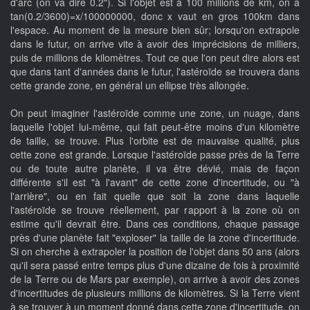
d'arc (on va dire 0.2"). Si l'objet est à 100 millions de km, on a
tan(0.2/3600)=x/100000000, donc x vaut en gros 100km dans
l'espace. Au moment de la mesure bien sûr; lorsqu'on extrapole
dans le futur, on arrive vite à avoir des imprécisions de milliers,
puis de millions de kilomètres. Tout ce que l'on peut dire alors est
que dans tant d'années dans le futur, l'astéroïde se trouvera dans
cette grande zone, en général un ellipse très allongée.
On peut imaginer l'astéroïde comme une zone, un nuage, dans
laquelle l'objet lui-même, qui fait peut-être moins d'un kilomètre
de taille, se trouve. Plus l'orbite est de mauvaise qualité, plus
cette zone est grande. Lorsque l'astéroïde passe près de la Terre
ou de toute autre planète, il va être dévié, mais de façon
différente s'il est "à l'avant" de cette zone d'incertitude, ou "à
l'arrière", ou en fait quelle que soit la zone dans laquelle
l'astéroïde se trouve réellement, par rapport à la zone où on
estime qu'il devrait être. Dans ces conditions, chaque passage
près d'une planète fait "exploser" la taille de la zone d'incertitude.
Si on cherche à extrapoler la position de l'objet dans 50 ans (alors
qu'il sera passé entre temps plus d'une dizaine de fois à proximité
de la Terre ou de Mars par exemple), on arrive à avoir des zones
d'incertitudes de plusieurs millions de kilomètres. Si la Terre vient
à se trouver à un moment donné dans cette zone d'incertitude, on