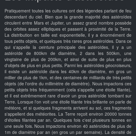
Pratiquement toutes les cultures ont des légendes parlant de feu
descendant du ciel. Bien que la grande majorité des astéroïdes
circulent entre Mars et Jupiter, un assez grand nombre possède
des orbites assez elliptiques et passent à proximité de la Terre.
La distribution en taille est exponentielle, il y a énormément de
tous petits objets, et quelques très rares gros astéroïdes. Dans ce
qui s'appelle la ceinture principale des astéroïdes, il y a un
astéroïde de 800km de diamètre, 2 dans les 500km, une
vingtaine de plus de 200km, et ainsi de suite de plus en plus
d'objets de plus en plus petits. Parmi les astéroïdes géocroiseurs,
il existe un astéroïde dans les 40km de diamètre, en gros un
millier de plus de 1km, et des centaines de milliards de très petits
objets (de l'ordre du millimètre de diamètre). Nous impactons ces
petits objets très fréquemment (cela s'appelle une étoile filante),
et il est extrêmement rare d'avoir un gros astéroïde tombant sur
Terre. Lorsque l'on voit une étoile filante très brillante on parle de
météore, et si quelques fragments arrivent au sol, ces fragments
s'appellent des météorites. La Terre reçoit environ 20000 tonnes
d'étoiles filantes par an. Quelques fois c'est plusieurs tonnes en
une seule fois. Nous impactons environ 40 astéroïdes de plus de
1m de diamètre par an (en gros un par semaine). La densité de