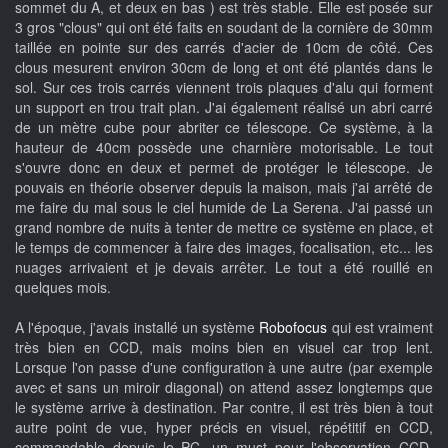
sommet du A, et deux en bas ) est très stable. Elle est posée sur
3 gros "clous" qui ont été faits en soudant de la cornière de 30mm
taillée en pointe sur des carrés d'acier de 10cm de côté. Ces
clous mesurent environ 30cm de long et ont été plantés dans le
sol. Sur ces trois carrés viennent trois plaques d'alu qui forment
un support en trou trait plan. J'ai également réalisé un abri carré
de un mètre cube pour abriter ce télescope. Ce système, à la
hauteur de 40cm possède une charnière motorisable. Le tout
s'ouvre donc en deux et permet de protéger le télescope. Je
pouvais en théorie observer depuis la maison, mais j'ai arrêté de
me faire du mal sous le ciel humide de La Serena. J'ai passé un
grand nombre de nuits à tenter de mettre ce système en place, et
le temps de commencer à faire des images, focalisation, etc... les
nuages arrivaient et je devais arrêter. Le tout a été rouillé en
quelques mois.
A l'époque, j'avais installé un système
Robofocus
qui est vraiment
très bien en CCD, mais moins bien en visuel car trop lent.
Lorsque l'on passe d'une configuration à une autre (par exemple
avec et sans un miroir diagonal) on attend assez longtemps que
le système arrive à destination. Par contre, il est très bien à tout
autre point de vue, hyper précis en visuel, répétitif en CCD,
commandable depuis le PC, un must pour l'observation CCD.