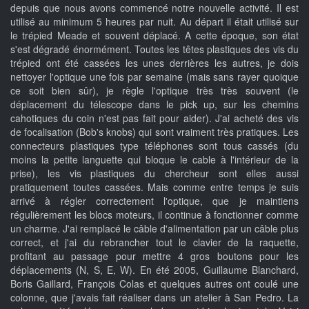
depuis que nous avons commencé notre nouvelle activité. Il est
utilisé au minimum 5 heures par nuit. Au départ il était utilisé sur
le trépied Meade et souvent déplacé. A cette époque, son état
s'est dégradé énormément. Toutes les têtes plastiques des vis du
trépied ont été cassées les unes derrières les autres, je dois
nettoyer l'optique une fois par semaine (mais sans rayer quoique
ce soit bien sûr), je règle l'optique très très souvent (le
déplacement du télescope dans le pick up, sur les chemins
cahotiques du coin n'est pas fait pour aider). J'ai acheté des vis
de focalisation (Bob's knobs) qui sont vraiment très pratiques. Les
connecteurs plastiques type téléphones sont tous cassés (du
moins la petite languette qui bloque le cable à l'intérieur de la
prise), les vis plastiques du chercheur sont elles aussi
pratiquement toutes cassées. Mais comme entre temps je suis
arrivé à régler correctement l'optique, que je maintiens
régulièrement les blocs moteurs, il continue à fonctionner comme
un charme. J'ai remplacé le câble d'alimentation par un câble plus
correct, et j'ai du rebrancher tout le clavier de la raquette,
profitant au passage pour mettre 4 gros boutons pour les
déplacements (N, S, E, W). En été 2005, Guillaume Blanchard,
Boris Gaillard, François Colas et quelques autres ont coulé une
colonne, que j'avais fait réaliser dans un atelier à San Pedro. La