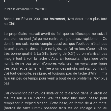
Publié le dimanche 21 mai 2006
Acheté en Février 2001 sur
Astromart
, livré deux mois plus tard
au Chili.
Le propriétaire m'avait averti du fait que ce télescope ne suivait
pas bien, ce dont j'ai pu me rentre compte assez rapidement. Ce
dont je me suis rendu compte aussi est que l'optique n'était pas
faramineuse, et devait être reréglée. Je l'ai vu lors d'une nuit de
très bonne qualité à La Silla (seeing de 0.3") ou on n'arrivait pas
malgré tout à voir la tache d'Airy. En foucaultant (pratique cette
nuit là de ne pas avoir d'ombres volantes), on voyait une figure
très bizarre, certainement liée à un des miroirs qui était contraint.
J'ai tout démonté, realigné, et toujours pas de tache d'Airy. Il m'a
fallu un peu de temps pour venir à bout de ce problème. Voir plus
bas.
J'ai commencé par vouloir installer ce télescope dans le jardin de
ma maison à La Serena. J'ai fait faire une base basse pour
remplacer le trépied Meade. Cette base, en forme de A en métal
(barres de 50x100mm) possède trois vis de réglage (une au