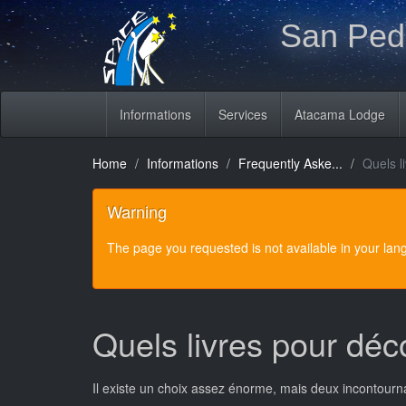
San Pedr
Informations
Services
Atacama Lodge
Home
Informations
Frequently Aske...
Quels l
Warning
The page you requested is not available in your la
Quels livres pour déco
Il existe un choix assez énorme, mais deux incontourna