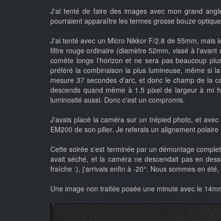
J'ai tenté de faire des images avec mon grand angle
pourraient apparaître les termes grosse bouze optique, s
J'ai tenté avec un Micro Nikkor F/2.8 de 55mm, mais le 
filtre rouge ordinaire (diamètre 52mm, vissé à l'avant d
comète longe l'horizon et ne sera pas beaucoup plus
préféré la combinaison la plus lumineuse, même si la 
mesure 37 secondes d'arc, et donc le champ de la cam
descends quand même à 1.5 pixel de largeur à mi hau
luminosité aussi. Donc c'est un compromis.
J'avais placé la caméra sur un trépied photo, et ave
EM200 de son pilier. Je referais un alignement polaire u
Cette soirée s'est terminée par un démontage complet 
avait séché, et la caméra ne descendait pas en dess
fraîche :), j'arrivais enfin à -20°. Nous sommes en é
Une image non traitée posée une minute avec le 14mm r