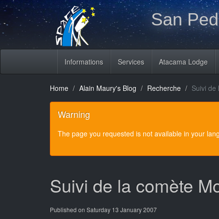
San Pedr
Informations
Services
Atacama Lodge
Home
Alain Maury's Blog
Recherche
Suivi de
Warning
The page you requested is not available in your la
Suivi de la comète M
Published on Saturday 13 January 2007