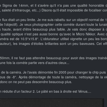
 Sigma de 14mm, et il s'avère qu'il n'a pas une qualité honorable d
aleté d'infrarouge, etc...) Disons qu'il était impossible de focaliser c
flux était un peu limite. Je me suis rabattu sur un objectif normal de 1.
e l'objectif). Je veux photographier cette comète durant toute la lunaiso
 haute, avant d'être beaucoup plus faible. Je vais donc disposer à 
qualité optique n'est pas aussi bonne qu'avec le Micro Nikkor. Avec 
éra est de 10.5°x15.8°. L'obturateur utilisé vignette un peu les bor
teur), les images d'étoiles brillantes sont un peu baveuses. Cet eff
c 50mm, il ne faut pas attendre beaucoup pour avoir des images trai
ne fois la comète partie vers d'autres cieux...
de la caméra. Je l'avais démontée fin 2005 pour changer le chip puis 
ous de -8°. Après démontage de toute la caméra, nettoyage de la vie
té, donc on ne peut pas descendre beaucoup plus.
éduite d'un facteur 2. Le pâté en bas à droite est Vénus....