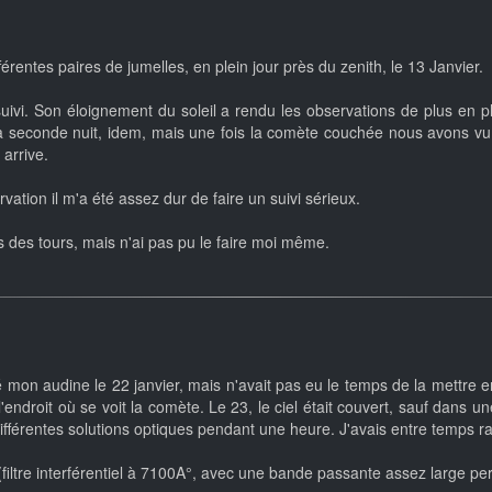
érentes paires de jumelles, en plein jour près du zenith, le 13 Janvier.
 suivi. Son éloignement du soleil a rendu les observations de plus en plu
a seconde nuit, idem, mais une fois la comète couchée nous avons vu
 arrive.
ation il m'a été assez dur de faire un suivi sérieux.
s des tours, mais n'ai pas pu le faire moi même.
té mon audine le 22 janvier, mais n'avait pas eu le temps de la mettre
 l'endroit où se voit la comète. Le 23, le ciel était couvert, sauf dan
r différentes solutions optiques pendant une heure. J'avais entre temps 
(filtre interférentiel à 7100A°, avec une bande passante assez large p