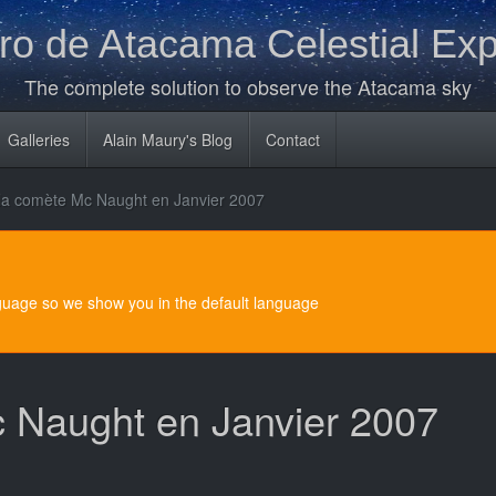
o de Atacama Celestial Exp
The complete solution to observe the Atacama sky
Galleries
Alain Maury's Blog
Contact
 la comète Mc Naught en Janvier 2007
nguage so we show you in the default language
c Naught en Janvier 2007