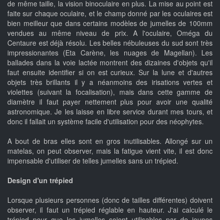
de même taille, la vision binoculaire en plus. La mise au point est
faite sur chaque oculaire, et le champ donné par les oculaires est
bien meilleur que dans certains modèles de jumelles de 100mm
vendues au même niveau de prix. A l'oculaire, Oméga du
Centaure est déjà résolu. Les belles nébuleuses du sud sont très
impressionantes (Eta Carène, les nuages de Magellan). Les
ballades dans la voie lactée montrent des dizaines d'objets qu'il
faut ensuite identifier si on est curieux. Sur la lune et d'autres
objets très brillants il y a néanmoins des irisations vertes et
violettes (suivant la focalisation), mais dans cette gamme de
diamètre il faut payer nettement plus pour avoir une qualité
astronomique. Je les laisse en libre service durant mes tours, et
donc il fallait un système facile d'utilisation pour des néophytes.
A bout de bras elles sont en gros inutilisables. Allongé sur un
matelas, on peut observer, mais la fatigue vient vite, il est donc
impensable d'utiliser de telles jumelles sans un trépied.
Design d'un trépied
Lorsque plusieurs personnes (donc de tailles différentes) doivent
observer, il faut un trépied réglable en hauteur. J'ai calculé le
trépied pour que les jumelles soient utilisables par de jeunes