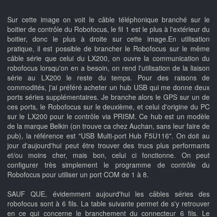
Sur cette image on voit le câble téléphonique branché sur le
boitier de contrôle du Robofocus, le fil 1 est le plus à l'extérieur du
boitier, donc le plus à droite sur cette image.En utilisation
pratique, il est possible de brancher le Robofocus sur le même
câble série que celui du LX200, on ouvre la communication du
robofocus lorsqu'on en a besoin, on rend l'utilisation de la liaison
série au LX200 le reste du temps. Pour des raisons de
commodités, j'ai préféré acheter un hub USB qui me donne deux
ports séries supplémentaires. Je branche alors le GPS sur un de
ces ports, le Robofocus sur le deuxième, et celui d'origine du PC
sur le LX200 pour le contrôle via PRISM. Ce hub est un modèle
de la marque Belkin (on trouve ca chez Auchan, sans leur faire de
pub), la référence est "USB Multi-port Hub F5U116". On doit au
jour d'aujourd'hui peut être trouver des trucs plus performants
et/ou moins cher, mais bon, celui ci fonctionne. On peut
configurer très simplement le programme de contrôle du
Robofocus pour utiliser un port COM de 1 à 8.
SAUF QUE, évidemment aujourd'hui les câbles séries des
robofocus sont à 6 fils. La table suivante permet de s'y retrouver
en ce qui concerne le branchement du connecteur 6 fils. Le