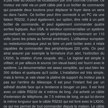
à pas relié au bouton de focalisation par une courroie crantée. Ce
moteur est relié via un petit câble plat à un boîtier de commande
qui possède deux boutons pour déplacer le foyer dans un sens
ou dans l'autre. Ce boîtier peut être connecté à un PC via une
liaison RS232, il peut également, sur option, être relié à un petit
boîtier de commande, et peut également commander quatre
sorties logiques. Aux USA, le vendeur commercialise un système
permettant de commander 4 périphériques fonctionnant en 110
volts (avec les prises au format américain). L'utilisateur européen
ou restedumondesque peut se faire un petit boîtier avec 4 relais
capables de commander des périphériques 220 volts. On peut
ainsi assurer par exemple la fermeture d'un abri, l'extinction du
LX200, la rotation d'une coupole, etc... Le logiciel est simple à
utiliser, et par ailleurs le source (en visual basic) est fourni avec le
système. La documentation est assez complète, qui vaut bien les
300 dollars et quelques qu'il coûte. L'installation est très simple,
mais à terme, je vais visser la platine de support du moteur pas à
pas sur l'arrière du télescope. Il est pour l'instant fixé par un
adhésif double face qui a tendance à bouger un peu. Il est livré
avec un câble RS232 de 4 mètres de long. J'ai acheté un câble
d'extension de téléphone, de 7.5 mètres de long, ce qui lui donne
la même longueur que le câble RS232 qui est livré avec le LX200,
ce qui me permet de tout commander depuis la maison. Le câble