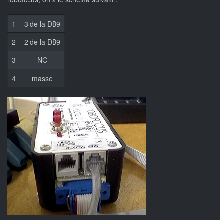
1
3 de la DB9
2
2 de la DB9
3
NC
4
masse