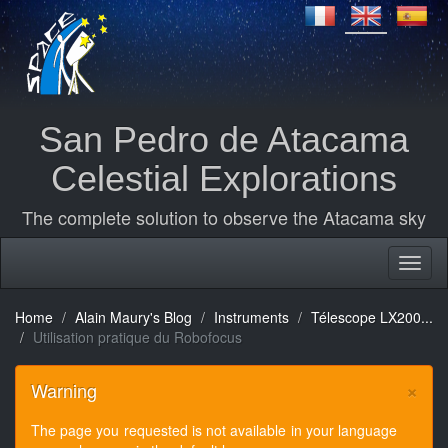
San Pedro de Atacama
Celestial Explorations
The complete solution to observe the Atacama sky
Home
Alain Maury's Blog
Instruments
Télescope LX200...
Utilisation pratique du Robofocus
×
Warning
The page you requested is not available in your language