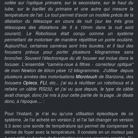
collée sur l'optique primaire, sur la secondaire, sur le haut du
tube, sur le barillet du primaire et une autre qui mesure la
température de l'air. Le tout permet d'avoir un modèle précis de la
dilatation du télescope en cours de nuit (sur les trés gros
télescopes des dilatations de 5 à 10mm dans la nuit sont
courant). Le Robofocus était conçu comme un système
permettant de motoriser de manière répétitive un porte oculaire.
Aujourd'hui, certaines caméras sont très lourdes, et il faut des
focusers prévus pour porter plusieurs kilogrammes sans
broncher. Souvent l'électronique du dit focuser est inclue dans le
focuser. L'ensemble "caméra-roue à filtres - correcteur optique"
de mon Newton de 60cm pèse 12 kilogrammes. J'utilise depuis
plusieurs années des motorisations
Microtouch
de Starizona, des
focusers
Optecs
,
FLI
, etc... j'ai eu à réutiliser un robofocus et à
refaire un câble RS232, et j'ai vu que depuis, le type de câble
avait changé, donc j'ai mis à jour cette partie de la page. Je disais
donc, à l'époque.... :
Pour l'instant, je n'ai eu qu'une utilisation épisodique de ce
système. Je l'ai acheté en version 2 et l'ai fait changer en version
3.3 avec une sonde de température qui permet de compenser la
dérive de foyer avec la température. Il consiste en un moteur pas