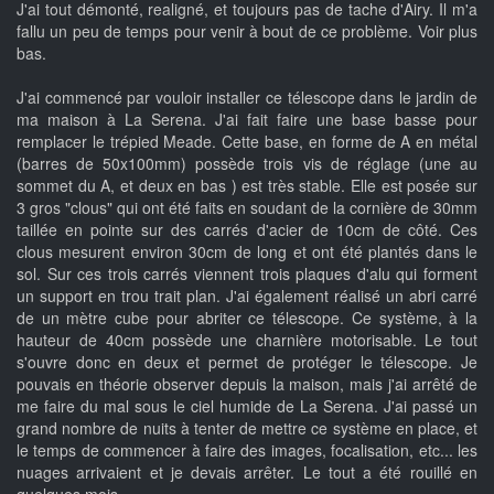
J'ai tout démonté, realigné, et toujours pas de tache d'Airy. Il m'a
fallu un peu de temps pour venir à bout de ce problème. Voir plus
bas.
J'ai commencé par vouloir installer ce télescope dans le jardin de
ma maison à La Serena. J'ai fait faire une base basse pour
remplacer le trépied Meade. Cette base, en forme de A en métal
(barres de 50x100mm) possède trois vis de réglage (une au
sommet du A, et deux en bas ) est très stable. Elle est posée sur
3 gros "clous" qui ont été faits en soudant de la cornière de 30mm
taillée en pointe sur des carrés d'acier de 10cm de côté. Ces
clous mesurent environ 30cm de long et ont été plantés dans le
sol. Sur ces trois carrés viennent trois plaques d'alu qui forment
un support en trou trait plan. J'ai également réalisé un abri carré
de un mètre cube pour abriter ce télescope. Ce système, à la
hauteur de 40cm possède une charnière motorisable. Le tout
s'ouvre donc en deux et permet de protéger le télescope. Je
pouvais en théorie observer depuis la maison, mais j'ai arrêté de
me faire du mal sous le ciel humide de La Serena. J'ai passé un
grand nombre de nuits à tenter de mettre ce système en place, et
le temps de commencer à faire des images, focalisation, etc... les
nuages arrivaient et je devais arrêter. Le tout a été rouillé en