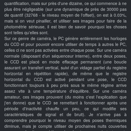
quantification, mais sur près d'une dizaine, ce qui commence à ne
plus être négligeable (sur une dynamique de près de 30000 pas
de quantif (32768 - le niveau moyen de l'offset), on est à 0.03%,
mais si on veut pinailler, et utiliser ses images pour faire de la
photométrie sérieuse, il est bien de savoir pourquoi les choses
sont telles qu'elles sont.
Sur ce genre de caméra, le PC génère entièrement les horloges
du CCD et pour pouvoir encore utiliser de temps à autres le PC,
celles ci ne sont pas activées entre chaque pose. Sur une caméra
normale (disposant d'un séquenceur interne), entre deux poses,
le CCD est placé en mode effacage permanent (une boucle
assurant un transfert vertical, suivi d'un vidage partiel du registre
horizontal en répétition rapide), de même que le registre
horizontal du CCD est activé pendant une pose, le CCD
fonctionnant toujours à peu près sous le même règime arrive
assez vite à une température d'équilibre. Sur une caméra
amateur, ces images prouvent (du moins c'est l'explication que
j'en donne) que le CCD se remettant à fonctionner après une
période d'inactivité chauffe un peu, ce qui modifie ses
caractéristiques de signal et de bruit). Je n'arrive pas à
comprendre pourquoi le niveau moyen des poses thermiques
diminue, mais je compte utiliser de prochaines nuits couvertes