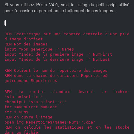
Si vous utilisez Prism V4.0, voici le listing du petit script utilisé
pour l'occasion et permettant le traitement de ces images :
REM Statistique sur une fenetre centrale d'une pile
d'image d'offset
REM Nom des images
input "Nom generique :" Name$
input "Index de la premiere image :" NumFirst
input "Index de la derniere image :" NumLast
REM Obtient le nom du repertoire des images
REM dans la chaine de caractere Repertoire$
getrepname Repertoire$
REM La sortie standard devient le fichier
"statoofset.txt"
chgoutput "statoffset.txt"
for i=NumFirst NumLast
str i Num$
REM on ouvre l'image
open img Repertoire$+Name$+Num$+".cpa"
REM on calcule les statistiques et on les stocke
dans un fichier