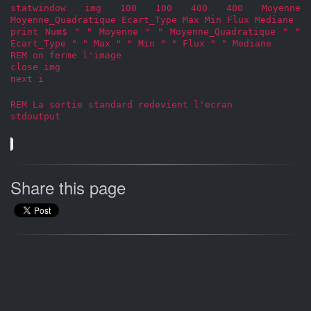
statwindow img 100 100 400 400 Moyenne
Moyenne_Quadratique Ecart_Type Max Min Flux Mediane
print Num$ " " Moyenne " " Moyenne_Quadratique " "
Ecart_Type " " Max " " Min " " Flux " " Mediane
REM on ferme l'image
close img
next i
REM La sortie standard redevient l'ecran
stdoutput
Share this page