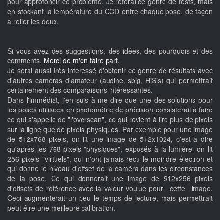
pour approfondir ce problème. Je referai ce genre de tests, mais
en stockant la température du CCD entre chaque pose, de façon
à relier les deux.
Si vous avez des suggestions, des idées, des pourquois et des
comments,
Merci de m'en faire part.
Je serai aussi très interessé d'obtenir ce genre de résultats avec
d'autres caméras d'amateur (audine, sbig, HiSis) qui permettrait
certainement des comparaisons intéressantes.
Dans l'immédiat, j'en suis à me dire que une des solutions pour
les poses utilisées en photométrie de précision consisterait à faire
ce qui s'appelle de "l'overscan", ce qui revient à lire plus de pixels
sur la ligne que de pixels physiques. Par exemple pour une image
de 512x768 pixels, on lit une image de 512x1024, c'est à dire
qu'après les 768 pixels "physiques", exposés à la lumière, on lit
256 pixels "virtuels", qui n'ont jamais recu le moindre électron et
qui donne le niveau d'offset de la caméra dans les circonstances
de la pose. Ce qui donnerait une image de 512x256 pixels
d'offsets de référence avec la valeur voulue pour _cette_ image.
Ceci augmenterait un peu le temps de lecture, mais permettrait
peut être une meilleure calibration.