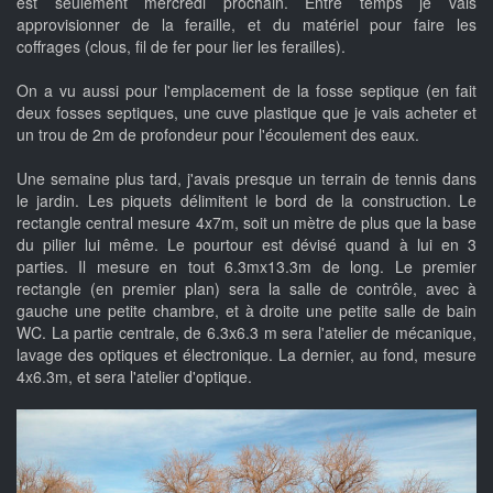
est seulement mercredi prochain. Entre temps je vais
approvisionner de la feraille, et du matériel pour faire les
coffrages (clous, fil de fer pour lier les ferailles).
On a vu aussi pour l'emplacement de la fosse septique (en fait
deux fosses septiques, une cuve plastique que je vais acheter et
un trou de 2m de profondeur pour l'écoulement des eaux.
Une semaine plus tard, j'avais presque un terrain de tennis dans
le jardin. Les piquets délimitent le bord de la construction. Le
rectangle central mesure 4x7m, soit un mètre de plus que la base
du pilier lui même. Le pourtour est dévisé quand à lui en 3
parties. Il mesure en tout 6.3mx13.3m de long. Le premier
rectangle (en premier plan) sera la salle de contrôle, avec à
gauche une petite chambre, et à droite une petite salle de bain
WC. La partie centrale, de 6.3x6.3 m sera l'atelier de mécanique,
lavage des optiques et électronique. La dernier, au fond, mesure
4x6.3m, et sera l'atelier d'optique.