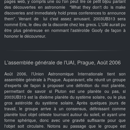
pages web, y compris une où l'on peut lire ce petit bijou parlant
des découvertes en astronomie "What they don't do is make
discoveries and immediately hold press conferences to announce
them". Venant de lui c'est assez amusant. 2003UB313 sera
nommé Eris, le dieu de la discorde chez les grecs. L'UAI aurait pu
être plus généreuse en nommant l'astéroïde Goofy de façon à
honorer le découvreur.
L'assemblée générale de l'UAI, Prague, Août 2006
Août 2006, l'Union Astronomique Internationale tient son
assemblée générale à Prague. Auparavant, elle réunit un groupe
d'experts de façon à proposer une définition du mot planète,
permettant de savoir si Pluton est une planète ou pas, si
2003UB313 est la dixième planète du système solaire, ou le plus
gros astéroïde du système solaire. Après quelques jours de
travail, le groupe arrive à un consensus, définissant comme
planète tout objet céleste tournant autour du soleil, et ayant une
forme sphérique, donc avec une gravité suffisante pour que
l'objet soit circulaire. Notons au passage que le groupe est