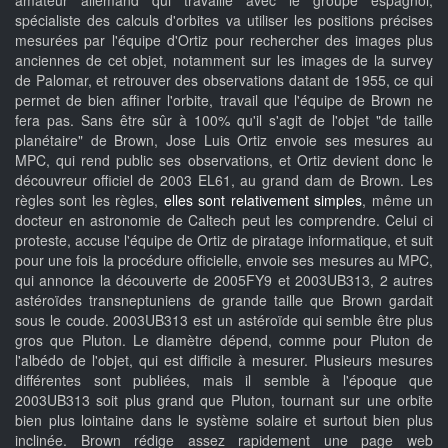
spécialiste des calculs d'orbites va utiliser les positions précises
mesurées par l'équipe d'Ortiz pour rechercher des images plus
anciennes de cet objet, notamment sur les images de la survey
de Palomar, et retrouver des observations datant de 1955, ce qui
permet de bien affiner l'orbite, travail que l'équipe de Brown ne
fera pas. Sans être sûr à 100% qu'il s'agit de l'objet "de taille
planétaire" de Brown, Jose Luis Ortiz envoie ses mesures au
MPC, qui rend public ses observations, et Ortiz devient donc le
découvreur officiel de 2003 EL61, au grand dam de Brown. Les
règles sont les règles,
elles sont relativement simples
, même un
docteur en astronomie de Caltech peut les comprendre. Celui ci
proteste, accuse l'équipe de Ortiz de piratage informatique, et suit
pour une fois la procédure officielle, envoie ses mesures au MPC,
qui annonce la découverte de 2005FY9 et 2003UB313, 2 autres
astéroïdes transneptuniens de grande taille que Brown gardait
sous le coude. 2003UB313 est un astéroïde qui semble être plus
gros que Pluton. Le diamètre dépend, comme pour Pluton de
l'albédo de l'objet, qui est difficile à mesurer. Plusieurs mesures
différentes sont publiées, mais il semble à l'époque que
2003UB313 soit plus grand que Pluton, tournant sur une orbite
bien plus lointaine dans le système solaire et surtout bien plus
inclinée. Brown rédige assez rapidement une page web