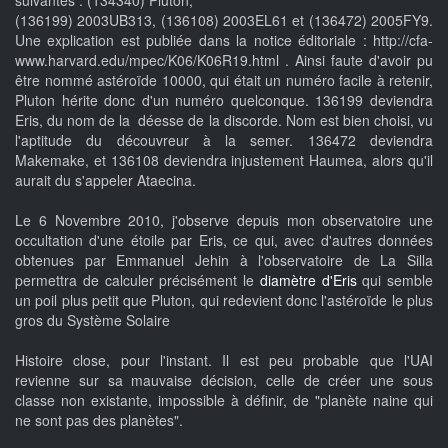
suivantes : (134340) Pluton,
(136199) 2003UB313, (136108) 2003EL61 et (136472) 2005FY9.
Une explication est publiée dans la notice éditoriale : http://cfa-
www.harvard.edu/mpec/K06/K06R19.html . Ainsi faute d'avoir pu
être nommé astéroïde 10000, qui était un numéro facile à retenir,
Pluton hérite donc d'un numéro quelconque. 136199 deviendra
Eris, du nom de la déesse de la discorde. Nom est bien choisi, vu
l'aptitude du découvreur à la semer. 136472 deviendra
Makemake, et 136108 deviendra injustement Haumea, alors qu'il
aurait du s'appeler Ataecina.
Le 6 Novembre 2010, j'observe depuis mon observatoire une
occultation d'une étoile par Eris, ce qui, avec d'autres données
obtenues par Emmanuel Jehin à l'observatoire de La Silla
permettra de calculer précisément le
diamètre d'Eris
qui semble
un poil plus petit que Pluton, qui redevient donc l'astéroïde le plus
gros du Système Solaire
Histoire close, pour l'instant. Il est peu probable que l'UAI
revienne sur sa mauvaise décision, celle de créer une sous
classe non existante, impossible à définir, de "planète naine qui
ne sont pas des planètes".