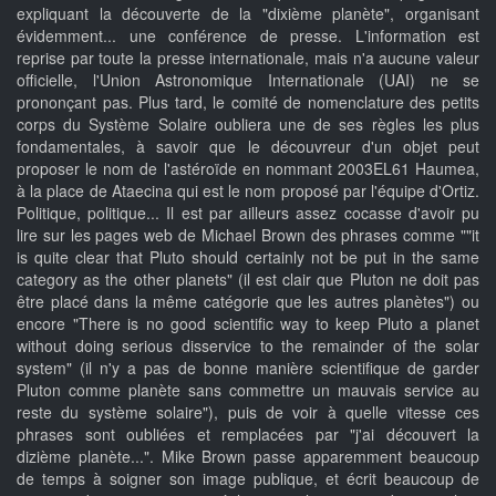
expliquant la découverte de la "dixième planète", organisant
évidemment... une conférence de presse. L'information est
reprise par toute la presse internationale, mais n'a aucune valeur
officielle, l'Union Astronomique Internationale (UAI) ne se
prononçant pas. Plus tard, le comité de nomenclature des petits
corps du Système Solaire oubliera une de ses règles les plus
fondamentales, à savoir que le découvreur d'un objet peut
proposer le nom de l'astéroïde en nommant 2003EL61 Haumea,
à la place de Ataecina qui est le nom proposé par l'équipe d'Ortiz.
Politique, politique... Il est par ailleurs assez cocasse d'avoir pu
lire sur les pages web de Michael Brown des phrases comme ""it
is quite clear that Pluto should certainly not be put in the same
category as the other planets" (il est clair que Pluton ne doit pas
être placé dans la même catégorie que les autres planètes") ou
encore "There is no good scientific way to keep Pluto a planet
without doing serious disservice to the remainder of the solar
system" (il n'y a pas de bonne manière scientifique de garder
Pluton comme planète sans commettre un mauvais service au
reste du système solaire"), puis de voir à quelle vitesse ces
phrases sont oubliées et remplacées par "j'ai découvert la
dizième planète...". Mike Brown passe apparemment beaucoup
de temps à soigner son image publique, et écrit beaucoup de