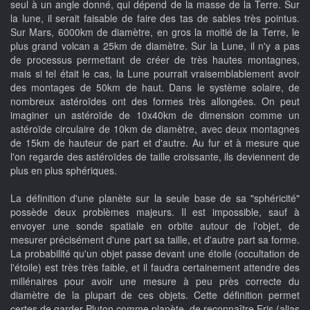
seul à un angle donné, qui dépend de la masse de la Terre. Sur
la lune, il serait faisable de faire des tas de sables très pointus.
Sur Mars, 6000km de diamètre, en gros la moitié de la Terre, le
plus grand volcan a 25km de diamètre. Sur la Lune, il n'y a pas
de processus permettant de créer de très hautes montagnes,
mais si tel était le cas, la Lune pourrait vraisemblablement avoir
des montages de 50km de haut. Dans le système solaire, de
nombreux astéroïdes ont des formes très allongées. On peut
imaginer un astéroïde de 10x40km de dimension comme un
astéroïde circulaire de 10km de diamètre, avec deux montagnes
de 15km de hauteur de part et d'autre. Au fur et à mesure que
l'on regarde des astéroïdes de taille croissante, ils deviennent de
plus en plus sphériques.
La définition d'une planète sur la seule base de sa "sphéricité"
possède deux problèmes majeurs. Il est impossible, sauf à
envoyer une sonde spatiale en orbite autour de l'objet, de
mesurer précisément d'une part sa taille, et d'autre part sa forme.
La probabilité qu'un objet passe devant une étoile (occultation de
l'étoile) est très très faible, et il faudra certainement attendre des
millénaires pour avoir une mesure à peu près correcte du
diamètre de la plupart de ces objets. Cette définition permet
certes de garder Pluton comme planète, de reconnaître Eris (alias