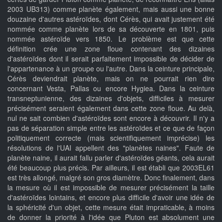
2003 UB313) comme planète également, mais aussi une bonne
douzaine d'autres astéroïdes, dont Cérès, qui avait justement été
nommée comme planète lors de sa découverte en 1801, puis
nommée astéroïde vers 1850. Le problème est que cette
définition crée une zone floue contenant des dizaines
d'astéroïdes dont il serait parfaitement impossible de décider de
l'appartenance à un groupe ou l'autre. Dans la ceinture principale,
Cérès deviendrait planète, mais on ne pourrait rien dire
concernant Vesta, Pallas ou encore Hygiea. Dans la ceinture
transneptunienne, des dizaines d'objets, difficiles à mesurer
précisément seraient également dans cette zone floue. Au delà,
nul ne sait combien d'astéroïdes sont encore à découvrir. Il n'y a
pas de séparation simple entre les astéroïdes et ce que de façon
politiquement correcte (mais scientifiquement imprécise) les
résolutions de l'UAI appellent des "planètes naines". Faute de
planète naine, il aurait fallu parler d'astéroïdes géants, cela aurait
été beaucoup plus précis. Par ailleurs, il est établi que 2003EL61
est très allongé, malgré son gros diamètre. Donc finalement, dans
la mesure où il est impossible de mesurer précisément la taille
d'astéroïdes lointains, et encore plus difficile d'avoir une idée de
la sphéricité d'un objet, cette mesure était impraticable, à moins
de donner la priorité à l'idée que Pluton est absolument une