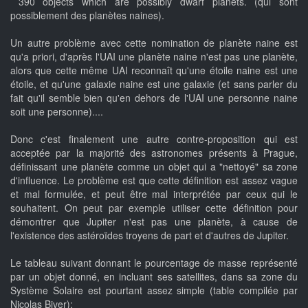
390 objects which are possibly dwarf planets. (qui sont
possiblement des planètes naines).
Un autre problème avec cette nomination de planète naine est
qu'a priori, d'après l'UAI une planète naine n'est pas une planète,
alors que cette même UAI reconnaît qu'une étoile naine est une
étoile, et qu'une galaxie naine est une galaxie (et sans parler du
fait qu'il semble bien qu'en dehors de l'UAI une personne naine
soit une personne)....
Donc c'est finalement une autre contre-proposition qui est
acceptée par la majorité des astronomes présents à Prague,
définissant une planète comme un objet qui a "nettoyé" sa zone
d'influence. Le problème est que cette définition est assez vague
et mal formulée, et peut être mal interprétée par ceux qui le
souhaitent. On peut par exemple utiliser cette définition pour
démontrer que Jupiter n'est pas une planète, à cause de
l'existence des astéroïdes troyens de part et d'autres de Jupiter.
Le tableau suivant donnant le pourcentage de masse représenté
par un objet donné, en incluant ses satellites, dans sa zone du
Système Solaire est pourtant assez simple (table compilée par
Nicolas Biver):