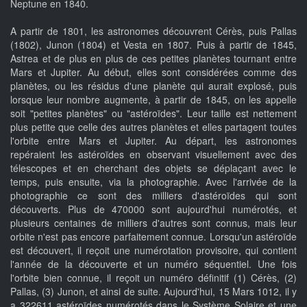
Neptune en 1840.
A partir de 1801, les astronomes découvrent Cérès, puis Pallas
(1802), Junon (1804) et Vesta en 1807. Puis à partir de 1845,
Astrea et de plus en plus de ces petites planètes tournant entre
Mars et Jupiter. Au début, elles sont considérées comme des
planètes, ou les résidus d'une planète qui aurait explosé, puis
lorsque leur nombre augmente, à partir de 1845, on les appelle
soit "petites planètes" ou "astéroïdes". Leur taille est nettement
plus petite que celle des autres planètes et elles partagent toutes
l'orbite entre Mars et Jupiter. Au départ, les astronomes
repéraient les astéroïdes en observant visuellement avec des
télescopes et en cherchant des objets se déplaçant avec le
temps, puis ensuite, via la photographie. Avec l'arrivée de la
photographie ce sont des milliers d'astéroïdes qui sont
découverts. Plus de 470000 sont aujourd'hui numérotés, et
plusieurs centaines de milliers d'autres sont connus, mais leur
orbite n'est pas encore parfaitement connue. Lorsqu'un astéroïde
est découvert, il reçoit une numérotation provisoire, qui contient
l'année de la découverte et un numéro séquentiel. Une fois
l'orbite bien connue, il reçoit un numéro définitif (1) Cérès, (2)
Pallas, (3) Junon, et ainsi de suite. Aujourd'hui, 15 Mars 1012, il y
a 322611 astéroïdes numérotés dans le Système Solaire et une