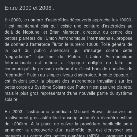
Entre 2000 et 2006 :
En 2000, le nombre d'astéroïdes découverts approche les 10000,
il est maintenant clair qu'il existe une ceinture d'astéroïdes au
delà de Neptune, et Brian Marsden, directeur du centre des
petites planètes de l'Union Astronomique Internationale, propose
de donner à l'astéroïde Pluton le numéro 10000. Tollé général de
la part du public américain qui s'insurge contre cette
"dégradation" injustifiée de Pluton. L'Union Astronomique
Internationale est même à l'époque obligée de faire un
communiqué de presse expliquant qu'il est hors de question de
"dégrader" Pluton au simple niveau d'astéroïde. A cette époque, il
est évident pour la plupart des astronomes travaillant sur les
petits corps du Système Solaire que Pluton n'est pas une planète,
mais le plus gros représentant d'une nouvelle partie du système
solaire.
En 2003, l'astronome américain Michael Brown découvre un
relativement gros astéroïde transneptunien d'un diamètre estimé
de 1200km. A la place de suivre la procédure habituelle pour
annoncer la découverte d'un astéroïde, qui est d'envoyer ses
mesures au centre des petites planètes (MPC), il organise une