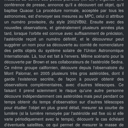
conférence de presse, annonce qu'il a découvert cet objet, qu'il
baptise Quaoar. La procédure normale, acceptée par tous les
astronomes, est d'envoyer ses mesures au MPC, celui ci attribue
un numéro provisoire, du style 2002VB92. Ensuite avec des
nouvelles observations, et généralement plusieurs années plus
tard, lorsque l'orbite est connue avec suffisamment de précision,
l'astéroïde reçoit un numéro définitif, et le découvreur peut
suggérer un nom pour sa découverte au comité de nomenclature
des petits objets du système solaire de l'Union Astronomique
Internationale. Là, tout est fait à l'envers. Même scénario pour la
découverte par Brown et ses collaborateurs de l'astéroïde Sedna.
Ce même groupe californien, découvre depuis l'observatoire du
Mont Palomar, en 2005 plusieurs très gros astéroïdes, dont il
garde l'existence secrète, de façon à pouvoir obtenir des
observations complémentaires, avec d'autres télescopes. Ce
faisant il prend sciemment le risque qu'une autre personne
découvre indépendamment ces astéroïdes mais peut pendant ce
temps obtenir du temps d'observation sur d'autres télescopes
pour étudier l'objet en plus grand détail, mesurer sa courbe de
lumière (si la lumière renvoyée par l'astéroïde est fixe où si elle
varie périodiquement avec le temps), découvrir le cas échéant
d'éventuels satellites, ce qui permet de mesurer la masse de