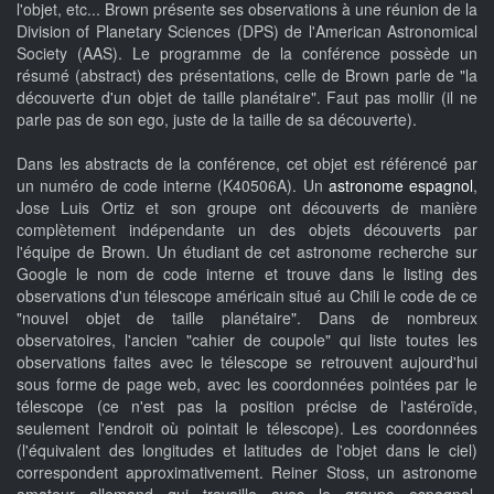
l'objet, etc... Brown présente ses observations à une réunion de la
Division of Planetary Sciences (DPS) de l'American Astronomical
Society (AAS). Le programme de la conférence possède un
résumé (abstract) des présentations, celle de Brown parle de "la
découverte d'un objet de taille planétaire". Faut pas mollir (il ne
parle pas de son ego, juste de la taille de sa découverte).
Dans les abstracts de la conférence, cet objet est référencé par
un numéro de code interne (K40506A). Un
astronome espagnol
,
Jose Luis Ortiz et son groupe ont découverts de manière
complètement indépendante un des objets découverts par
l'équipe de Brown. Un étudiant de cet astronome recherche sur
Google le nom de code interne et trouve dans le listing des
observations d'un télescope américain situé au Chili le code de ce
"nouvel objet de taille planétaire". Dans de nombreux
observatoires, l'ancien "cahier de coupole" qui liste toutes les
observations faites avec le télescope se retrouvent aujourd'hui
sous forme de page web, avec les coordonnées pointées par le
télescope (ce n'est pas la position précise de l'astéroïde,
seulement l'endroit où pointait le télescope). Les coordonnées
(l'équivalent des longitudes et latitudes de l'objet dans le ciel)
correspondent approximativement. Reiner Stoss, un astronome
amateur allemand qui travaille avec le groupe espagnol,