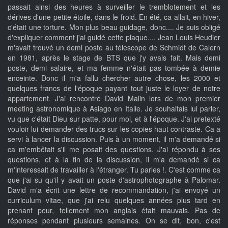
passait ainsi des heures à surveiller le tremblotement et les
dérives d'une petite étoile, dans le froid. En été, ca allait, en hiver,
c'était une torture. Mon plus beau guidage, donc.... Je suis obligé
d'expliquer comment j'ai guidé cette plaque.... Jean Louis Heudier
m'avait trouvé un demi poste au télescope de Schmidt de Calern
en 1981, après le stage de BTS que j'y avais fait. Mais demi
poste, demi salaire, et ma femme n'était pas tombée à demie
enceinte. Donc il m'a fallu chercher autre chose, les 2000 et
quelques francs de l'époque payant tout juste le loyer de notre
appartement. J'ai rencontré David Malin lors de mon premier
meeting astronomique à Asiago en Italie. Je souhaitais lui parler,
vu que c'était Dieu sur patte, pour moi, et à l'époque. J'ai pretexté
vouloir lui demander des trucs sur les copies haut contraste. Ca a
servi à lancer la discussion. Puis à un moment, il m'a demandé si
ca m'embêtait s'il me posait des questions. J'ai répondu à ses
questions, et à la fin de la discussion, il m'a demandé si ca
m'interessait de travailler à l'étranger. Tu parles !. C'est comme ca
que j'ai su qu'il y avait un poste d'astrophotographe à Palomar.
David m'a écrit une lettre de recommandation, j'ai envoyé un
curriculum vitae, que j'ai relu quelques années plus tard en
prenant peur, tellement mon anglais était mauvais. Pas de
réponses pendant plusieurs semaines. On se dit, bon, c'est