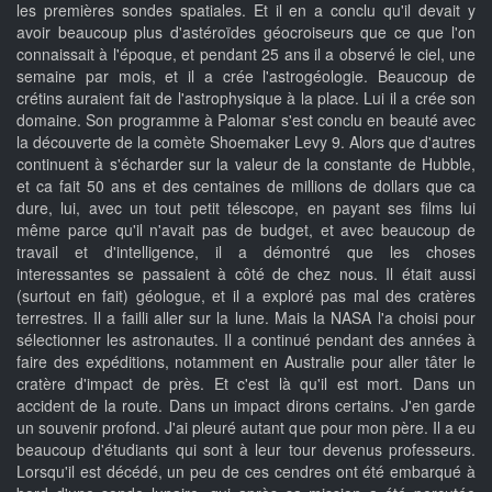
les premières sondes spatiales. Et il en a conclu qu'il devait y
avoir beaucoup plus d'astéroïdes géocroiseurs que ce que l'on
connaissait à l'époque, et pendant 25 ans il a observé le ciel, une
semaine par mois, et il a crée l'astrogéologie. Beaucoup de
crétins auraient fait de l'astrophysique à la place. Lui il a crée son
domaine. Son programme à Palomar s'est conclu en beauté avec
la découverte de la comète Shoemaker Levy 9. Alors que d'autres
continuent à s'écharder sur la valeur de la constante de Hubble,
et ca fait 50 ans et des centaines de millions de dollars que ca
dure, lui, avec un tout petit télescope, en payant ses films lui
même parce qu'il n'avait pas de budget, et avec beaucoup de
travail et d'intelligence, il a démontré que les choses
interessantes se passaient à côté de chez nous. Il était aussi
(surtout en fait) géologue, et il a exploré pas mal des cratères
terrestres. Il a failli aller sur la lune. Mais la NASA l'a choisi pour
sélectionner les astronautes. Il a continué pendant des années à
faire des expéditions, notamment en Australie pour aller tâter le
cratère d'impact de près. Et c'est là qu'il est mort. Dans un
accident de la route. Dans un impact dirons certains. J'en garde
un souvenir profond. J'ai pleuré autant que pour mon père. Il a eu
beaucoup d'étudiants qui sont à leur tour devenus professeurs.
Lorsqu'il est décédé, un peu de ces cendres ont été embarqué à