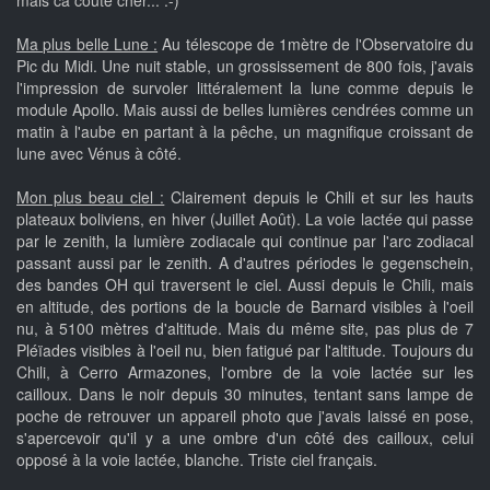
mais ca coûte cher... :-)
Ma plus belle Lune :
Au télescope de 1mètre de l'Observatoire du
Pic du Midi. Une nuit stable, un grossissement de 800 fois, j'avais
l'impression de survoler littéralement la lune comme depuis le
module Apollo. Mais aussi de belles lumières cendrées comme un
matin à l'aube en partant à la pêche, un magnifique croissant de
lune avec Vénus à côté.
Mon plus beau ciel :
Clairement depuis le Chili et sur les hauts
plateaux boliviens, en hiver (Juillet Août). La voie lactée qui passe
par le zenith, la lumière zodiacale qui continue par l'arc zodiacal
passant aussi par le zenith. A d'autres périodes le gegenschein,
des bandes OH qui traversent le ciel. Aussi depuis le Chili, mais
en altitude, des portions de la boucle de Barnard visibles à l'oeil
nu, à 5100 mètres d'altitude. Mais du même site, pas plus de 7
Pléïades visibles à l'oeil nu, bien fatigué par l'altitude. Toujours du
Chili, à Cerro Armazones, l'ombre de la voie lactée sur les
cailloux. Dans le noir depuis 30 minutes, tentant sans lampe de
poche de retrouver un appareil photo que j'avais laissé en pose,
s'apercevoir qu'il y a une ombre d'un côté des cailloux, celui
opposé à la voie lactée, blanche. Triste ciel français.