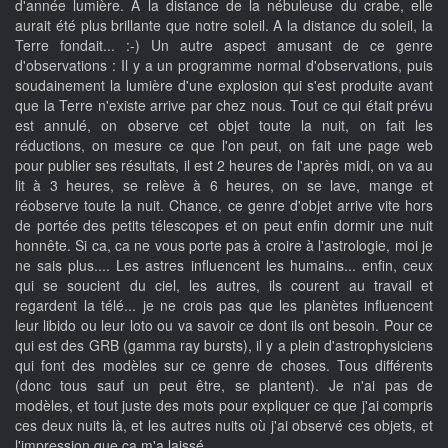
d'année lumière. A la distance de la nébuleuse du crabe, elle
aurait été plus brillante que notre soleil. A la distance du soleil, la
Terre fondait... :-) Un autre aspect amusant de ce genre
d'observations : Il y a un programme normal d'observations, puis
soudainement la lumière d'une explosion qui s'est produite avant
que la Terre n'existe arrive par chez nous. Tout ce qui était prévu
est annulé, on observe cet objet toute la nuit, on fait les
réductions, on mesure ce que l'on peut, on fait une page web
pour publier ses résultats, il est 2 heures de l'après midi, on va au
lit à 3 heures, se relève à 6 heures, on se lave, mange et
réobserve toute la nuit. Chance, ce genre d'objet arrive vite hors
de portée des petits télescopes et on peut enfin dormir une nuit
honnête. Si ca, ca ne vous porte pas à croire à l'astrologie, moi je
ne sais plus.... Les astres influencent les humains... enfin, ceux
qui se soucient du ciel, les autres, ils courent au travail et
regardent la télé... je ne crois pas que les planètes influencent
leur libido ou leur loto ou va savoir ce dont ils ont besoin. Pour ce
qui est des GRB (gamma ray bursts), il y a plein d'astrophysiciens
qui font des modèles sur ce genre de choses. Tous différents
(donc tous sauf un peut être, se plantent). Je n'ai pas de
modèles, et tout juste des mots pour expliquer ce que j'ai compris
ces deux nuits là, et les autres nuits où j'ai observé ces objets, et
l'impression que ca m'a laissé.