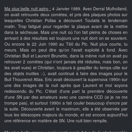
Ma plus belle nuit astro :
4 Janvier 1989. Avec Derral Mulholland,
on avait retrouvés deux comètes, et pris des plaques photos sur
lesquelles Christian Pollas a découvert Toutatis le lendemain
matin. Trop fatigué pour regarder la plaque avant de la mettre
dans la sécheuse. Mais une nuit où l'on fait pleins de choses en
arrivant à des résultats est toujours une nuit dont on se souvient.
Ou encore le 22 Juin 1990 au T60 du Pic. Nuit plus courte, tu
meurs. Mais on peut dire qu'on l'avait exploité à fond. Avec
Christian Buil et Laurent Brunetto, dans la même nuit on avait pu
retrouver 2 comètes (qui n'ont jamais été réduites, mais bon, on
les avait vues) et Christian, toujours à gaspiller du temps utile sur
des objets inutiles :-), avait continué à faire des images pour le
Buil Thouvenot Atlas. Eric avait découvert la supernova 1990n sur
une des images de la nuit après que Laurent et moi soyons
redescendu du Pic. C'était d'une part la première découverte
d'une SN par des amateurs avec une caméra CCD (si je ne me
trompe pas), et surtout 1990n a fait couler beaucoup d'encre par
la suite. Découverte avant le maximum, elle a été observée par
tous les télescopes majeurs du monde, et est encore aujourd'hui
une référence en matière de SN. Une nuit bien remplie.