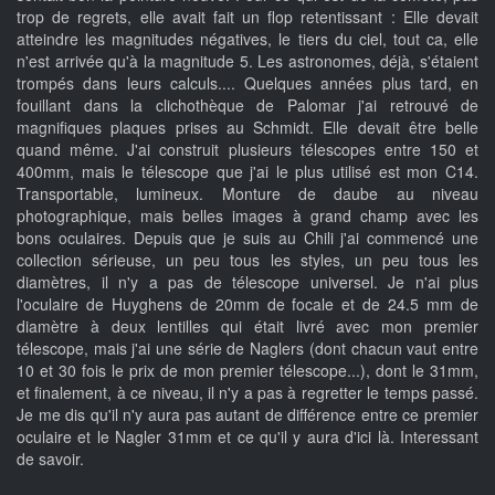
trop de regrets, elle avait fait un flop retentissant : Elle devait
atteindre les magnitudes négatives, le tiers du ciel, tout ca, elle
n'est arrivée qu'à la magnitude 5. Les astronomes, déjà, s'étaient
trompés dans leurs calculs.... Quelques années plus tard, en
fouillant dans la clichothèque de Palomar j'ai retrouvé de
magnifiques plaques prises au Schmidt. Elle devait être belle
quand même. J'ai construit plusieurs télescopes entre 150 et
400mm, mais le télescope que j'ai le plus utilisé est mon C14.
Transportable, lumineux. Monture de daube au niveau
photographique, mais belles images à grand champ avec les
bons oculaires. Depuis que je suis au Chili j'ai commencé une
collection sérieuse, un peu tous les styles, un peu tous les
diamètres, il n'y a pas de télescope universel. Je n'ai plus
l'oculaire de Huyghens de 20mm de focale et de 24.5 mm de
diamètre à deux lentilles qui était livré avec mon premier
télescope, mais j'ai une série de Naglers (dont chacun vaut entre
10 et 30 fois le prix de mon premier télescope...), dont le 31mm,
et finalement, à ce niveau, il n'y a pas à regretter le temps passé.
Je me dis qu'il n'y aura pas autant de différence entre ce premier
oculaire et le Nagler 31mm et ce qu'il y aura d'ici là. Interessant
de savoir.