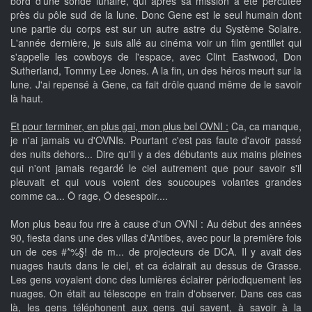
bord d'une sonde lunaire, qui après sa mission a été percutée
près du pôle sud de la lune. Donc Gene est le seul humain dont
une partie du corps est sur un autre astre du Système Solaire.
L'année dernière, je suis allé au cinéma voir un film gentillet qui
s'appelle les cowboys de l'espace, avec Clint Eastwood, Don
Sutherland, Tommy Lee Jones. A la fin, un des héros meurt sur la
lune. J'ai repensé à Gene, ca fait drôle quand même de le savoir
là haut.
Et pour terminer, en plus gai, mon plus bel OVNI :
Ca, ca manque,
je n'ai jamais vu d'OVNIs. Pourtant c'est pas faute d'avoir passé
des nuits dehors... Dire qu'il y a des débutants aux mains pleines
qui n'ont jamais regardé le ciel autrement que pour savoir s'il
pleuvait et qui vous voient des soucoupes volantes grandes
comme ca... Ô rage, Ô desespoir....
Mon plus beau fou rire à cause d'un OVNI : Au début des années
90, fiesta dans une des villas d'Antibes, avec pour la première fois
un de ces #*%§! de m... de projecteurs de DCA. Il y avait des
nuages hauts dans le ciel, et ca éclairait au dessus de Grasse.
Les gens voyaient donc des lumières éclairer périodiquement les
nuages. On était au télescope en train d'observer. Dans ces cas
là, les gens téléphonent aux gens qui savent, à savoir à la