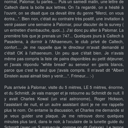
normal, Palomar, tu parles.... Puis un samedi matin, une lettre de
Caltech dans la boîte aux lettres. On l'a regardé, on a hésité à
l'ouvrir, on se disait que ca devait être du genre "Merci, on vous
écrira...". Bien non, c'était au contraire très positif, une invitation à
venir passer une semaine à Palomar, pour discuter de la survey (
un entretien d'embauche, quoi...). J'ai donc pu aller à Palomar. La
première fois que je prenais un 747... Quelques jours à Caltech à
Pasadena, à dormir à l'Athaeneum, le club privé de Caltech,
confort.... Je me rappelle que le directeur m'avait demandé si
c'était OK à l'athaeneum. Un peu que c'était bien. Je n'avais
même pas compris la liste de pains disponibles au petit déjeuner,
et j'avais répondu "white bread" au serveur en gants blancs,
parce que c'est le seul que j'avais compris. Il m'avait dit "Albert
Einstein aussi aimait bien y venir....". Frimeur... :-)
Puis arrivée à Palomar, visite du 5 mètres, LE 5 mètres, énorme,
et du Schmidt. Je vais manger et je retourne au Schmidt de nuit. Il
y avait Charles Kowal (un vrai astronome), Roger Hickson,
l'assistant de nuit, et un autre assistant dont je ne me rappelle
plus le nom. On entame la discussion, et Charles me demande si
je veux guider une plaque. Je me retrouve donc quelques
minutes plus tard, dans le noir, à l'oculaire de la lunette guide du
Schmidt (avec un S majuscule, comme on dit Galaxie). Le temps