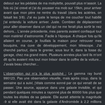
debout sur les pédales de ma mobylette, pouvait plus m'assoir. La
fois où j'ai crevé et j'ai du pousser ma mob sur 15km, pour arriver
avant que mon père ne rentre du travail (dans les aciéries, on
faisait les 3/8). J'ai eu juste le temps de me coucher tout habillé
j'ai entendu la voiture arriver. Juste. Combien de déplacement
pour aller observer dans un ciel qui ne me ferait plus sortir le nez
dehors... L'année précedente, mes parents avaient confisqué tout
mon matériel d'astronomie. Facile à l'époque. A chaque fois qu'ils
allaient en course, je fouillais la maison pour retrouver mes
bouquins, ma cuve de développement, mon télescope. J'ai
cherché partout, dans le grenier, sous leur lit, dans la fosse du
garage, chez ma grand mère. Plusieurs années plus tard ils m'ont
dit qu'ils avaient mis tout mon trésor dans le coffre de la voiture...
J'avais beau chercher...
L'observation qui m'a le plus scotché :
Le gamma ray burst
990123. Pas une observation visuelle, mais après coup, dans la
semaine qui a suivi, j'étais comme sonné par ce qui venait de se
passer. Une source, apparue dans une galaxie invisible, et qui
pendant quelques minutes a rayonné plus de 80000 fois plus que
toutes les étoiles de sa galaxie. Elle aurait atteinte la magnitude
-9 si elle avait été dans la galaxie d'Andromède à 2.2 millions