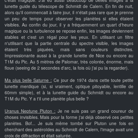
c'était magique. J'ai eu aussi beaucoup de belles images à la
lunette guide du télescope de Schmidt de Calern. En fin de nuit,
alors qu'il commencait à faire jour, il n'était pas rare que je prenne
un peu de temps pour observer les planètes si elles étaient
visibles. Au confin du jour, il y a fréquemment un quart d'heure
magique ou la turbulence se repose enfin, les images deviennent
stables et c'est un régal pour les yeux. En utilisant un filtre
n'utilisant que la partie centrale du spectre visible, les images
étaient très piquées, mais sans couleurs distinctes.
Impressionante aussi à la grande lunette de Nice ou encore au
T1M du Pic. Au 5 mètres de Palomar, très colorée, énorme, mais
floue (seeing de 2 secondes d'arc, la fois où j'ai pu la regarder).
Ma plus belle Saturne :
Ce jour de 1974 dans cette toute petite
lunette merdique (si, si vraiment, optique pitoyable, lentille de
60mm simple), et à la lunette guide du Schmidt ou encore au
T1M du Pic. Y a t'il une planète plus belle ?
Uranus Neptune Pluton :
Je ne suis pas un grand coureur de
choses invisibles. Mais pour la forme j'ai déjà observé ces petites
planètes. Bof... Je suis même tombé sur Pluton une fois en
cherchant des astéroïdes au Schmidt de Calern, l'image avait une
croix de diffraction et était saturée.