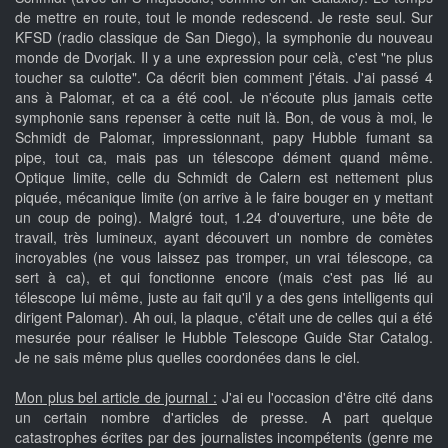
de mettre en route, tout le monde redescend. Je reste seul. Sur
KFSD (radio classique de San Diego), la symphonie du nouveau
monde de Dvorjak. Il y a une expression pour celà, c'est "ne plus
toucher sa culotte". Ca décrit bien comment j'étais. J'ai passé 4
ans à Palomar, et ca a été cool. Je n'écoute plus jamais cette
symphonie sans repenser à cette nuit là. Bon, de vous à moi, le
Schmidt de Palomar, impressionnant, papy Hubble fumant sa
pipe, tout ca, mais pas un télescope dément quand même.
Optique limite, celle du Schmidt de Calern est nettement plus
piquée, mécanique limite (on arrive à le faire bouger en y mettant
un coup de poing). Malgré tout, 1.24 d'ouverture, une bête de
travail, très lumineux, ayant découvert un nombre de comètes
incroyables (ne vous laissez pas tromper, un vrai télescope, ca
sert à ca), et qui fonctionne encore (mais c'est pas lié au
télescope lui même, juste au fait qu'il y a des gens intelligents qui
dirigent Palomar). Ah oui, la plaque, c'était une de celles qui a été
mesurée pour réaliser le Hubble Telescope Guide Star Catalog.
Je ne sais même plus quelles coordonées dans le ciel.
Mon plus bel article de journal :
J'ai eu l'occasion d'être cité dans
un certain nombre d'articles de presse. A part quelque
catastrophes écrites par des journalistes incompétents (genre me