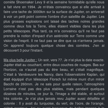
comète Shoemaker Levy 9 et la semaine formidable qu'elle nous
a fait vivre en 1994. Je m'étais convaincu que si elle arrivait à
faire une tache de 3000km sur la surface de Jupiter, on arriverait
à voir un petit point comme l'ombre d'un satellite de Jupiter. Les
plus grosses explosions ont laissé des taches noires grandes
comme deux fois la Terre, elles étaient visibles dans les plus
petits télescopes. Plus tard, ca m'a convaincu qu'il ne faut pas
prendre la notion d'impact d'un astéroïde sur Terre comme une
vision de l'esprit. Il ne faut pas se dire que ca n'arrivera jamais.
On apprend toujours quelque chose des comètes. J'en ai
découvert 3 pour l'instant.
Ma plus belle Jupiter :
Un soir, vers 77. Je n'ai plus la date exacte.
Jupiter était au couchant, entre deux couches de nuages. Bas sur
l'horizon, ca n'aurait pas du être beau, et c'était magnifique.
C'était à Vandoeuvre les Nancy, dans l'observatoire Kaplan, qui
était équippé d'un télescope Florsch lui même muni d'un miroir
Bacchi de 260mm. Je ne sais pour quelle raison, l'atmosphère
Lorraine n'est pas des plus stables, mais pendant quelques
dizaines de minutes, ce jour là, l'image a été stable, et surtout
très colorée. Je n'ai plus jamais revu Jupiter aussi détaillée et
colorée : Il y avait du turquoise, du vert, de l'ocre, de l'orange,