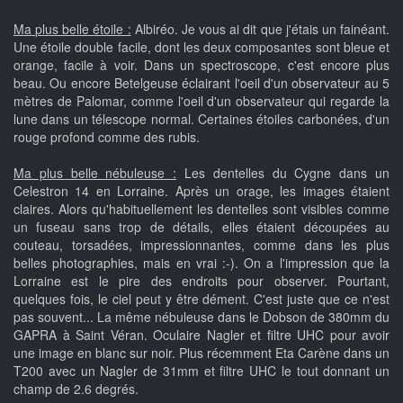
Ma plus belle étoile :
Albiréo. Je vous ai dit que j'étais un fainéant.
Une étoile double facile, dont les deux composantes sont bleue et
orange, facile à voir. Dans un spectroscope, c'est encore plus
beau. Ou encore Betelgeuse éclairant l'oeil d'un observateur au 5
mètres de Palomar, comme l'oeil d'un observateur qui regarde la
lune dans un télescope normal. Certaines étoiles carbonées, d'un
rouge profond comme des rubis.
Ma plus belle nébuleuse :
Les dentelles du Cygne dans un
Celestron 14 en Lorraine. Après un orage, les images étaient
claires. Alors qu'habituellement les dentelles sont visibles comme
un fuseau sans trop de détails, elles étaient découpées au
couteau, torsadées, impressionnantes, comme dans les plus
belles photographies, mais en vrai :-). On a l'impression que la
Lorraine est le pire des endroits pour observer. Pourtant,
quelques fois, le ciel peut y être dément. C'est juste que ce n'est
pas souvent... La même nébuleuse dans le Dobson de 380mm du
GAPRA à Saint Véran. Oculaire Nagler et filtre UHC pour avoir
une image en blanc sur noir. Plus récemment Eta Carène dans un
T200 avec un Nagler de 31mm et filtre UHC le tout donnant un
champ de 2.6 degrés.