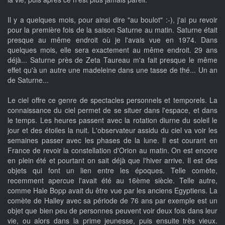
Il y a quelques mois, pour ainsi dire "au boulot" :-), j'ai pu revoir
pour la première fois de la saison Saturne au matin. Saturne était
presque au même endroit où je l'avais vue en 1974. Dans
quelques mois, elle sera exactement au même endroit. 29 ans
déjà... Saturne près de Zeta Taureau m'a fait presque le même
effet qu'à un autre une madeleine dans une tasse de thé... Un an
de Saturne...
Le ciel offre ce genre de spectacles personnels et temporels. La
connaissance du ciel permet de se situer dans l'espace, et dans
le temps. Les heures passent avec la rotation diurne du soleil le
jour et des étoiles la nuit. L'observateur assidu du ciel va voir les
semaines passer avec les phases de la lune. Il est courant en
France de revoir la constellation d'Orion au matin. On est encore
en plein été et pourtant on sait déjà que l'hiver arrive. Il est des
objets qui font un lien entre les époques. Telle comète,
recemment apercue l'avait été au 16ème siècle. Telle autre,
comme Hale Bopp avait du être vue par les anciens Egyptiens. La
comète de Halley avec sa période de 76 ans par exemple est un
objet que bien peu de personnes peuvent voir deux fois dans leur
vie, ou alors dans la prime jeunesse, puis ensuite très vieux.