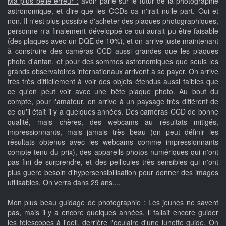
Ma plus belle erreur :
avoir parié sur le futur de la photographie
astronomique, et dire que les CCDs ca n'irait nulle part. Oui et
non. Il n'est plus possible d'acheter des plaques photographiques,
personne n'a finalement développé ce qui aurait pu être faisable
(des plaques avec un DQE de 10%), et on arrive juste maintenant
à construire des caméras CCD aussi grandes que les plaques
photo d'antan, et pour des sommes astronomiques que seuls les
grands observatoires internationaux arrivent à se payer. On arrive
très très difficilement à voir des objets étendus aussi faibles que
ce qu'on peut voir avec une bête plaque photo. Au bout du
compte, pour l'amateur, on arrive à un paysage très différent de
ce qu'il était il y a quelques années. Des caméras CCD de bonne
qualité, mais chères, des webcams au résultats mitigés,
impressionnants, mais jamais très beau (on peut définir les
résultats obtenus avec les webcams comme impressionnants
compte tenu du prix), des appareils photos numériques qui n'ont
pas fini de surprendre, et des pellicules très sensibles qui n'ont
plus guère besoin d'hypersensibilisation pour donner des images
utilisables. On verra dans 29 ans....
Mon plus beau guidage de photographie :
Les jeunes ne savent
pas, mais il y a encore quelques années, il fallait encore guider
les télescopes à l'oeil, derrière l'oculaire d'une lunette guide. On