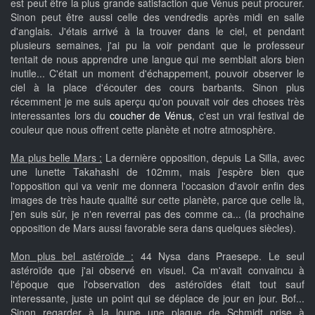
est peut être la plus grande satisfaction que Vénus peut procurer.
Sinon peut être aussi celle des vendredis après midi en salle
d'anglais. J'étais arrivé à la trouver dans le ciel, et pendant
plusieurs semaines, j'ai pu la voir pendant que le professeur
tentait de nous apprendre une langue qui me semblait alors bien
inutile... C'était un moment d'échappement, pouvoir observer le
ciel à la place d'écouter des cours barbants. Sinon plus
récemment je me suis aperçu qu'on pouvait voir des choses très
interessantes lors du
coucher de Vénus
, c'est un vrai festival de
couleur que nous offrent cette planète et notre atmosphère.
Ma plus belle Mars :
La dernière opposition, depuis La Silla, avec
une lunette Takahashi de 102mm, mais j'espère bien que
l'opposition qui va venir me donnera l'occasion d'avoir enfin des
images de très haute qualité sur cette planète, parce que celle là,
j'en suis sûr, je n'en reverrai pas des comme ca... (la prochaine
opposition de Mars aussi favorable sera dans quelques siècles).
Mon plus bel astéroïde :
44 Nysa dans Praesepe. Le seul
astéroïde que j'ai observé en visuel. Ca m'avait convaincu à
l'époque que l'observation des astéroïdes était tout sauf
interessante, juste un point qui se déplace de jour en jour. Bof...
Sinon regarder à la loupe une plaque de Schmidt prise à