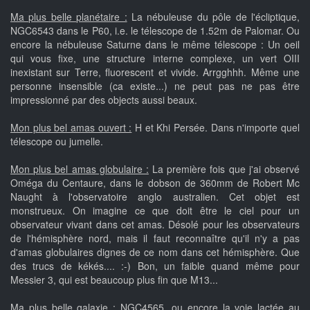
Ma plus belle planétaire :
La nébuleuse du pôle de l'écliptique,
NGC6543 dans le P60, i.e. le télescope de 1.52m de Palomar. Ou
encore la nébuleuse Saturne dans le même télescope : Un oeil
qui vous fixe, une structure interne complexe, un vert OIII
inexistant sur Terre, fluorescent et vivide. Arrgghhh. Même une
personne insensible (ca existe...) ne peut pas ne pas être
impressionné par des objects aussi beaux.
Mon plus bel amas ouvert :
H et Khi Persée. Dans n'importe quel
télescope ou jumelle.
Mon plus bel amas globulaire :
La première fois que j'ai observé
Oméga du Centaure, dans le dobson de 360mm de Robert Mc
Naught à l'observatoire anglo australien. Cet objet est
monstrueux. On imagine ce que doit être le ciel pour un
observateur vivant dans cet amas. Désolé pour les observateurs
de l'hémisphère nord, mais il faut reconnaître qu'il n'y a pas
d'amas globulaires dignes de ce nom dans cet hémisphère. Que
des trucs de kékés.... :-) Bon, un faible quand même pour
Messier 3, qui est beaucoup plus fin que M13...
Ma plus belle galaxie :
NGC4565, ou encore la voie lactée au