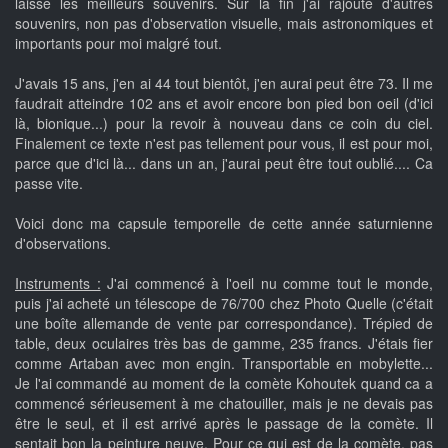
laissé les meilleurs souvenirs. Sur la fin j'ai rajouté d'autres
souvenirs, non pas d'observation visuelle, mais astronomiques et
importants pour moi malgré tout.
J'avais 15 ans, j'en ai 44 tout bientôt, j'en aurai peut être 73. Il me
faudrait atteindre 102 ans et avoir encore bon pied bon oeil (d'ici
là, bionique...) pour la revoir à nouveau dans ce coin du ciel.
Finalement ce texte n'est pas tellement pour vous, il est pour moi,
parce que d'ici là... dans un an, j'aurai peut être tout oublié.... Ca
passe vite.
Voici donc ma capsule temporelle de cette année saturnienne
d'observations.
Instruments :
J'ai commencé à l'oeil nu comme tout le monde,
puis j'ai acheté un télescope de 76/700 chez Photo Quelle (c'était
une boîte allemande de vente par correspondance). Trépied de
table, deux oculaires très bas de gamme, 235 francs. J'étais fier
comme Artaban avec mon engin. Transportable en mobylette...
Je l'ai commandé au moment de la comète Kohoutek quand ca a
commencé sérieusement à me chatouiller, mais je ne devais pas
être le seul, et il est arrivé après le passage de la comète. Il
sentait bon la peinture neuve. Pour ce qui est de la comète, pas