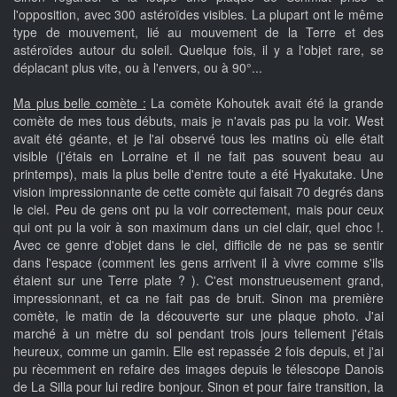
l'opposition, avec 300 astéroïdes visibles. La plupart ont le même
type de mouvement, lié au mouvement de la Terre et des
astéroïdes autour du soleil. Quelque fois, il y a l'objet rare, se
déplacant plus vite, ou à l'envers, ou à 90°...
Ma plus belle comète :
La comète Kohoutek avait été la grande
comète de mes tous débuts, mais je n'avais pas pu la voir. West
avait été géante, et je l'ai observé tous les matins où elle était
visible (j'étais en Lorraine et il ne fait pas souvent beau au
printemps), mais la plus belle d'entre toute a été Hyakutake. Une
vision impressionnante de cette comète qui faisait 70 degrés dans
le ciel. Peu de gens ont pu la voir correctement, mais pour ceux
qui ont pu la voir à son maximum dans un ciel clair, quel choc !.
Avec ce genre d'objet dans le ciel, difficile de ne pas se sentir
dans l'espace (comment les gens arrivent il à vivre comme s'ils
étaient sur une Terre plate ? ). C'est monstrueusement grand,
impressionnant, et ca ne fait pas de bruit. Sinon ma première
comète, le matin de la découverte sur une plaque photo. J'ai
marché à un mètre du sol pendant trois jours tellement j'étais
heureux, comme un gamin. Elle est repassée 2 fois depuis, et j'ai
pu rècemment en refaire des images depuis le télescope Danois
de La Silla pour lui redire bonjour. Sinon et pour faire transition, la