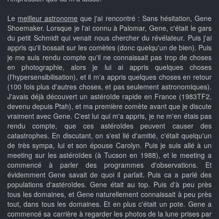
Le
meilleur astronome
que j'ai rencontré : Sans hésitation, Gene
Shoemaker. Lorsque je l'ai connu à Palomar, Gene, c'était le gars
du petit Schmidt qui venait nous chercher du révélateur. Puis j'ai
appris qu'il bossait sur les comètes (donc quelqu'un de bien). Puis
je me suis rendu compte qu'il ne connaissait pas trop de choses
en photographie, alors je lui ai appris quelques choses
(l'hypersensibilisation), et il m'a appris quelques choses en retour
(100 fois plus d'autres choses, et pas seulement astronomiques).
J'avais déjà découvert un astéroïde rapide en France (1983TF2,
devenu depuis Ptah), et ma première comète avant que je discute
vraiment avec Gene. C'est lui qui m'a appris, je ne m'en étais pas
rendu compte, que ces astéroïdes peuvent causer des
catastrophes. En discutant, on s'est lié d'amitié, c'était quelqu'un
de très sympa, lui et son épouse Carolyn. Puis je suis allé à un
meeting sur les astéroïdes (à Tucson en 1988), et le meeting a
commencé à parler des programmes d'observations. Et
évidemment Gene savait de quoi il parlait. Puis ca a parlé des
populations d'astéroïdes. Gene était au top. Puis d'à peu près
tous les domaines, et Gene naturellement connaissait à peu près
tout, dans tous les domaines. Et en plus c'était un pote. Gene a
commencé sa carrière à regarder les photos de la lune prises par