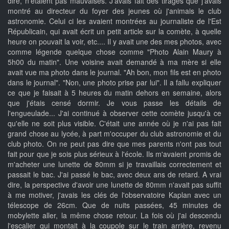
dire, n'étaient pas mauvaises. J'avais fait des tirages que j'avais
montré au directeur du foyer des jeunes où j'animais le club
astronomie. Celui ci les avaient montrées au journaliste de l'Est
Républicain, qui avait écrit un petit article sur la comète, à quelle
heure on pouvait la voir, etc.... Il y avait une des mes photos, avec
comme légende quelque chose comme "Photo Alain Maury à
5h00 du matin". Une voisine avait demandé à ma mère si elle
avait vue ma photo dans le journal. "Ah bon, mon fils est en photo
dans le journal". "Non, une photo prise par lui". Il a fallu expliquer
ce que je faisait à 5 heures du matin dehors en semaine, alors
que j'étais censé dormir. Je vous passe les détails de
l'engueulade... J'ai continué à observer cette comète jusqu'à ce
qu'elle ne soit plus visible. C'était une année où je n'ai pas fait
grand chose au lycée, à part m'occuper du club astronomie et du
club photo. On ne peut pas dire que mes parents n'ont pas tout
fait pour que je sois plus sérieux à l'école. Ils m'avaient promis de
m'acheter une lunette de 80mm si je travaillais correctement et
passait le bac. J'ai passé le bac, avec deux ans de retard. A vrai
dire, la perspective d'avoir une lunette de 80mm n'avait pas suffit
à me motiver, j'avais les clés de l'observatoire Kaplan avec un
télescope de 26cm. Que de nuits passées, 45 minutes de
mobylette aller, la même chose retour. La fois où j'ai descendu
l'escalier qui montait à la coupole sur le train arrière, revenu