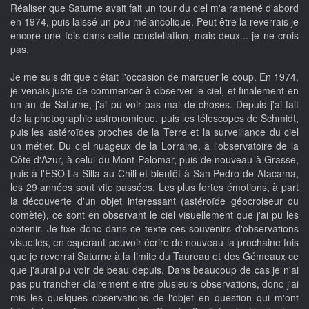
Réaliser que Saturne avait fait un tour du ciel m'a ramené d'abord
en 1974, puis laissé un peu mélancolique. Peut être la reverrais je
encore une fois dans cette constellation, mais deux... je ne crois
pas.
Je me suis dit que c'était l'occasion de marquer le coup. En 1974,
je venais juste de commencer à observer le ciel, et finalement en
un an de Saturne, j'ai pu voir pas mal de choses. Depuis j'ai fait
de la photographie astronomique, puis les télescopes de Schmidt,
puis les astéroïdes proches de la Terre et la surveillance du ciel
un métier. Du ciel nuageux de la Lorraine, à l'observatoire de la
Côte d'Azur, à celui du Mont Palomar, puis de nouveau à Grasse,
puis à l'ESO La Silla au Chili et bientôt à San Pedro de Atacama,
les 29 années sont vite passées. Les plus fortes émotions, à part
la découverte d'un objet interessant (astéroïde géocroiseur ou
comète), ce sont en observant le ciel visuellement que j'ai pu les
obtenir. Je fixe donc dans ce texte ces souvenirs d'observations
visuelles, en espérant pouvoir écrire de nouveau la prochaine fois
que je reverrai Saturne à la limite du Taureau et des Gémeaux ce
que j'aurai pu voir de beau depuis. Dans beaucoup de cas je n'ai
pas pu trancher clairement entre plusieurs observations, donc j'ai
mis les quelques observations de l'objet en question qui m'ont