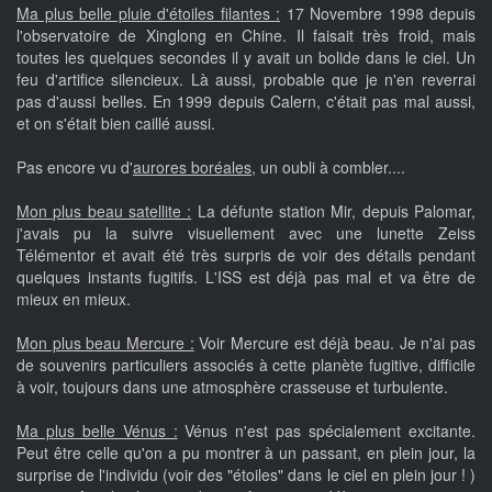
Ma plus belle pluie d'étoiles filantes :
17 Novembre 1998 depuis
l'observatoire de Xinglong en Chine. Il faisait très froid, mais
toutes les quelques secondes il y avait un bolide dans le ciel. Un
feu d'artifice silencieux. Là aussi, probable que je n'en reverrai
pas d'aussi belles. En 1999 depuis Calern, c'était pas mal aussi,
et on s'était bien caillé aussi.
Pas encore vu d'
aurores boréales
, un oubli à combler....
Mon plus beau satellite :
La défunte station Mir, depuis Palomar,
j'avais pu la suivre visuellement avec une lunette Zeiss
Télémentor et avait été très surpris de voir des détails pendant
quelques instants fugitifs. L'ISS est déjà pas mal et va être de
mieux en mieux.
Mon plus beau Mercure :
Voir Mercure est déjà beau. Je n'ai pas
de souvenirs particuliers associés à cette planète fugitive, difficile
à voir, toujours dans une atmosphère crasseuse et turbulente.
Ma plus belle Vénus :
Vénus n'est pas spécialement excitante.
Peut être celle qu'on a pu montrer à un passant, en plein jour, la
surprise de l'individu (voir des "étoiles" dans le ciel en plein jour ! )