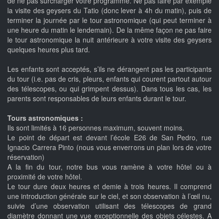
de ne pas surcharger votre programme. Ne pas faire par exemple
la visite des geysers du Tatio (donc lever à 4h du matin), puis de
terminer la journée par le tour astronomique (qui peut terminer à
une heure du matin le lendemain). De la même façon ne pas faire
le tour astronomique la nuit antérieure à votre visite des geysers
quelques heures plus tard.
Les enfants sont acceptés, s’ils ne dérangent pas les participants
du tour (i.e. pas de cris, pleurs, enfants qui courent partout autour
des télescopes, ou qui grimpent dessus). Dans tous les cas, les
parents sont responsables de leurs enfants durant le tour.
Tours astronomiques :
Ils sont limités à 16 personnes maximum, souvent moins.
Le point de départ est devant l’école E26 de San Pedro, rue
Ignacio Carrera Pinto (nous vous enverrons un plan lors de votre
réservation)
A la fin du tour, notre bus vous ramène à votre hôtel ou à
proximité de votre hôtel.
Le tour dure deux heures et demie à trois heures. Il comprend
une introduction générale sur le ciel, et son observation à l’œil nu,
suivie d’une observation utilisant des télescopes de grand
diamètre donnant une vue exceptionnelle des objets célestes. A