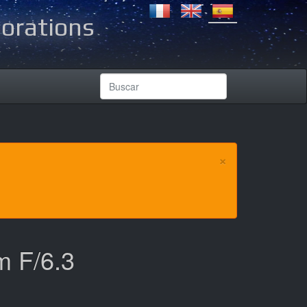
lorations
×
m F/6.3