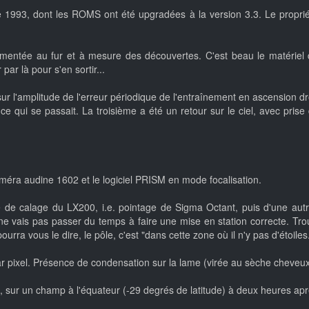
 1993, dont les ROMS ont été upgradées à la version 3.3. Le proprié
mentée au fur et à mesure des découvertes. C'est beau le matériel de
par là pour s'en sortir...
r l'amplitude de l'erreur périodique de l'entraînement en ascension dr
qui se passait. La troisième a été un retour sur le ciel, avec prise
améra audine 1602 et le logiciel PRISM en mode focalisation.
e de calage du LX200, i.e. pointage de Sigma Octant, puis d'une autr
 ne vais pas passer du temps à faire une mise en station correcte. Tro
rra vous le dire, le pôle, c'est "dans cette zone où il n'y pas d'étoiles..
par pixel. Présence de condensation sur la lame (virée au sèche cheve
sur un champ à l'équateur (-29 degrés de latitude) à deux heures apr