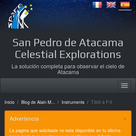
San Pedro de Atacama
Celestial Explorations
La solución completa para observar el cielo de
Atacama
Inicio
Blog de Alain M...
Instruments
T300 à F/5
×
Advertencia
La pagina que solicitaste no esta disponible en tu idioma