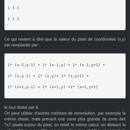
1 1 1
1 1 1
Ce qui revient à dire que la valeur du pixel de coordonées (x,y)
est remplacée par :
1* (x-1,y-1) + 1* (x-1,y) + 1* (x-1,y+1) +
1* (x,y-1) + 1* (x,y)+ 1* (x,y+1) +
1* (x+1,y-1) + 1* (x+1,y) +1* (x+1,y+1)
le tout divisé par 9.
On peut utiliser d'autres matrices de convolution, par exemple la
même chose, mais prenant une zone plus grande (la zone des
7x7 pixels autour du pixel, on refait le même calcul, en divisant la