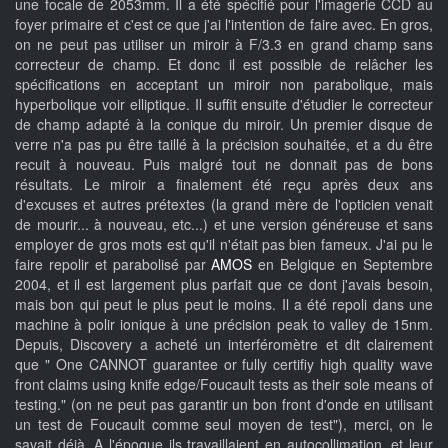
une focale de 2053mm. Il a été spécifié pour l'imagerie CCD au
foyer primaire et c'est ce que j'ai l'intention de faire avec. En gros,
on ne peut pas utiliser un miroir à F/3.3 en grand champ sans
correcteur de champ. Et donc il est possible de relâcher les
spécifications en acceptant un miroir non parabolique, mais
hyperbolique voir elliptique. Il suffit ensuite d'étudier le correcteur
de champ adapté à la conique du miroir. Un premier disque de
verre n'a pas pu être taillé à la précision souhaitée, et a du être
recuit à nouveau. Puis malgré tout ne donnait pas de bons
résultats. Le miroir a finalement été reçu après deux ans
d'excuses et autres prétextes (la grand mère de l'opticien venait
de mourir... à nouveau, etc...) et une version généreuse et sans
employer de gros mots est qu'il n'était pas bien fameux. J'ai pu le
faire repolir et parabolisé par
AMOS
en Belgique en Septembre
2004, et il est largement plus parfait que ce dont j'avais besoin,
mais bon qui peut le plus peut le moins. Il a été repoli dans une
machine à polir ionique à une précision peak to valley de 15nm.
Depuis, Discovery a acheté un interféromètre et dit clairement
que " One CANNOT guarantee or fully certifiy high quality wave
front claims using knife edge/Foucault tests as their sole means of
testing." (on ne peut pas garantir un bon front d'onde en utilisant
un test de Foucault comme seul moyen de test"), merci, on le
savait déjà. A l'époque ils travaillaient en autocollimation, et leur