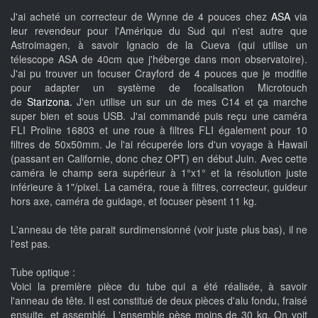
J'ai acheté un correcteur de Wynne de 4 pouces chez
ASA
via
leur revendeur pour l'Amérique du Sud qui n'est autre que
Astroimagen, à savoir Ignacio de la Cueva (qui utilise un
télescope ASA de 40cm que j'héberge dans mon observatoire).
J'ai pu trouver un focuser Crayford de 4 pouces que je modifie
pour adapter un système de focalisation Microtouch
de
Starizona.
J'en utilise un sur un de mes C14 et ça marche
super bien et sous USB. J'ai commandé puis reçu une caméra
FLI Proline 16803 et une roue à filtres FLI également pour 10
filtres de 50x50mm. Je l'ai récuperée lors d'un voyage à Hawaii
(passant en Californie, donc chez OPT) en début Juin. Avec cette
caméra le champ sera supérieur à 1°x1° et la résolution juste
inférieure à 1"/pixel. La caméra, roue à filtres, correcteur, guideur
hors axe, caméra de guidage, et focuser pèsent 11 kg.
L'anneau de tête parait surdimensionné (voir juste plus bas), il ne
l'est pas.
Tube optique :
Voici la première pièce du tube qui a été réalisée, à savoir
l'anneau de tête. Il est constitué de deux pièces d'alu fondu, fraisé
ensuite, et assemblé. L'ensemble pèse moins de 30 kg. On voit