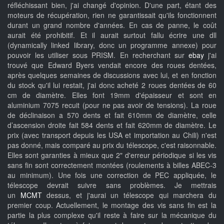
réfléchissant bien, j'ai changé d'opinion. D'une part, étant des
moteurs de récupération, rien ne garantissait qu'ils fonctionnent
durant un grand nombre d'années. En cas de panne, le coût
aurait été prohibitif. Et il aurait surtout fallu écrire une dll
(dynamically linked library, donc un programme annexe) pour
pouvoir les utiliser sous PRISM. En recherchant sur
ebay
j'ai
trouvé que Edward Byers vendait encore des roues dentées,
après quelques semaines de discussions avec lui, et en fonction
du stock qu'il lui restait, j'ai donc acheté 2 roues dentées de 60
cm de diamètre. Elles font 19mm d'épaisseur et sont en
aluminium 7075 recuit (pour ne pas avoir de tensions). La roue
de déclinaison a 570 dents et fait 610mm de diamètre, celle
d’ascension droite fait 584 dents et fait 620mm de diamètre. Le
prix (avec transport depuis les USA et importation au Chili) n'est
pas donné, mais comparé au prix du télescope, c'est raisonnable.
Elles sont garanties à mieux que 2" d'erreur périodique si les vis
sans fin sont correctement montées (roulements à billes ABEC-3
au minimum). Une fois une correction de PEC appliquée, le
télescope devrait suivre sans problèmes. Je mettrais
un
MCMT
dessus, et j'aurai un télescope qui marchera du
premier coup. Actuellement, le montage des vis sans fin est la
partie la plus complexe qu'il reste à faire sur la mécanique du