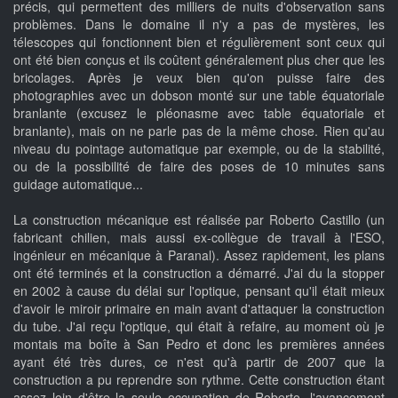
précis, qui permettent des milliers de nuits d'observation sans
problèmes. Dans le domaine il n'y a pas de mystères, les
télescopes qui fonctionnent bien et régulièrement sont ceux qui
ont été bien conçus et ils coûtent généralement plus cher que les
bricolages. Après je veux bien qu'on puisse faire des
photographies avec un dobson monté sur une table équatoriale
branlante (excusez le pléonasme avec table équatoriale et
branlante), mais on ne parle pas de la même chose. Rien qu'au
niveau du pointage automatique par exemple, ou de la stabilité,
ou de la possibilité de faire des poses de 10 minutes sans
guidage automatique...
La construction mécanique est réalisée par Roberto Castillo (un
fabricant chilien, mais aussi ex-collègue de travail à l'ESO,
ingénieur en mécanique à Paranal). Assez rapidement, les plans
ont été terminés et la construction a démarré. J'ai du la stopper
en 2002 à cause du délai sur l'optique, pensant qu'il était mieux
d'avoir le miroir primaire en main avant d'attaquer la construction
du tube. J'ai reçu l'optique, qui était à refaire, au moment où je
montais ma boîte à San Pedro et donc les premières années
ayant été très dures, ce n'est qu'à partir de 2007 que la
construction a pu reprendre son rythme. Cette construction étant
assez loin d'être la seule occupation de Roberto, l'avancement